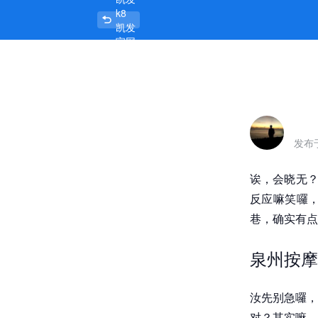
k8
泉州按摩小巷在哪里，巷里巷外有故事
凯发
官网
首页
发布
诶，会晓无？
反应嘛笑囉
巷，确实有点
泉州按摩
汝先别急囉，
对？其实嘛，