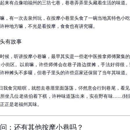
起来有点像咱福州的三坊七巷，巷巷弄弄里头藏着生活的味道。
嘛，有一次去泉州玩，在按摩小巷里头食了一碗当地其特色小吃
许种地方嘛，不光是看按摩，食食也有讲究囉。
头有故事
时候，听讲按摩小巷嘛，最早其实是一些老中医推拿师傅聚集的
个小街区。以前嘛，许些师傅会在巷子路边摆摊，手法好得很，
许种摊头不多囉，但巷子里头的许些店家还保留了当年其味道。
许日我食完暗暝，就想去巷厝里面荡荡，伓然意会行到巷尾，看
所坐几位老依伯着下棋，许种味道荡出来，实在野有味……(转
正正是老福州其味。
问：还有其他按摩小巷吗？