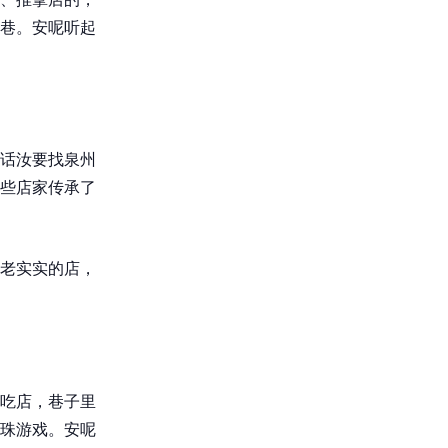
巷。安呢听起
话汝要找泉州
些店家传承了
老实实的店，
吃店，巷子里
珠游戏。安呢