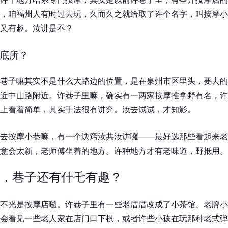
，咱福州人有时过去玩，久而久之就给取了许个名字，叫按摩小
又有趣。汝讲是不？
底所？
巷子嘛其实不是什么大路边的位置，是在泉州市区里头，要去的
近中山路附近。许巷子里嘛，确实有一两家按摩推拿野有名，许
上看着简单，其实手法很有讲究。汝去试试，才知影。
去按摩小巷嘛，有一个诀窍汝共汝讲囉——最好选那些看起来老
意会太新，老师傅坐着的地方。许种地方才有老味道，野抵用。
，巷子还有什乇有趣？
不光是按摩店囉。许巷子里有一些老厝厝改成了小茶馆、老牌小
会看见一些老人家在店门口下棋，或者许些小孩在玩那种老式弹