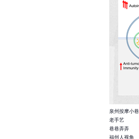
泉州按摩小巷
老手艺
巷巷弄弄
福州人视角