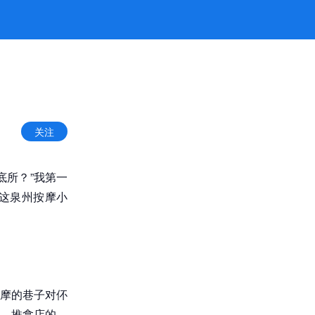
关注
底所？”我第一
这泉州按摩小
摩的巷子对伓
、推拿店的，