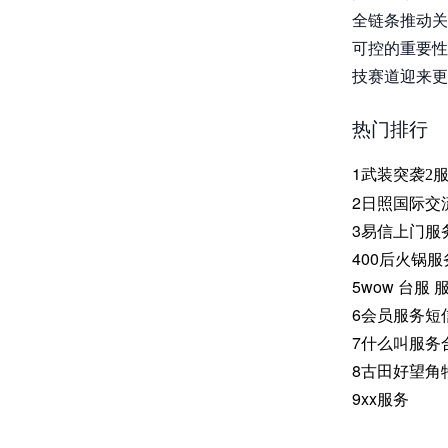
全链条推动关
可控的重要性
技赛道迎来更
热门排行
1
武装突袭2服
2
日照国际交
3
易信上门服
4
00后火锅服
5
wow 台服 
6
会员服务短
7
什么叫服务
8
古田好望角
9
xx服务