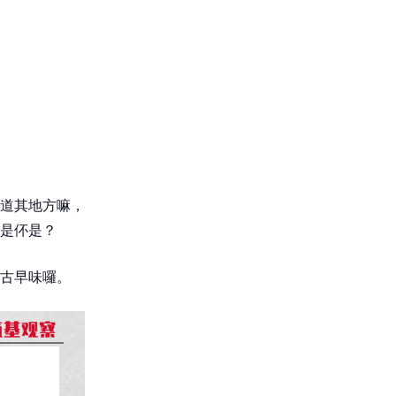
道其地方嘛，
是伓是？
古早味囉。