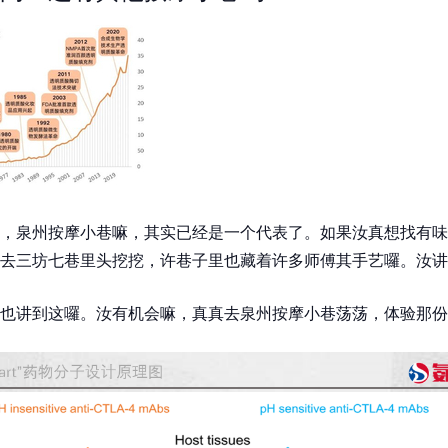
，泉州按摩小巷嘛，其实已经是一个代表了。如果汝真想找有味
去三坊七巷里头挖挖，许巷子里也藏着许多师傅其手艺囉。汝讲
也讲到这囉。汝有机会嘛，真真去泉州按摩小巷荡荡，体验那份