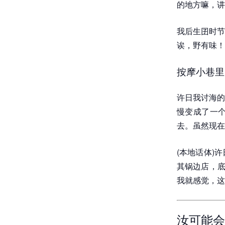
的地方嘛，讲
我后生囝时节
诶，野有味！
按摩小巷里
许日我讨海的
慢变成了一
去。虽然现在
(本地话体)
其锅边店，底
我就感觉，这
汝可能会