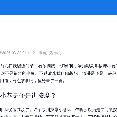
 -k8凯发官网
于
2026-03-22 01:11:21
来自页游单机
·
前几日我逿逿时节，有侬问我：“师傅啊，汝知影泉州按摩小巷
，这不是福州的事嘛。不过后来我仔细想想，汝讲是伓是，讲起
门道，有点故事啊，值得攀讲一番。
小巷是伓是讲按摩？
听我慢慢共汝讲。许个泉州按摩小巷嘛，乍听会以为是专门做按
许个地方唔系专门按摩，其实是以前许巷子里，有些开按摩店的