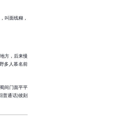
，叫面线糊，
地方，后来慢
野多人慕名前
见蜀间门面平平
回普通话)彼刻