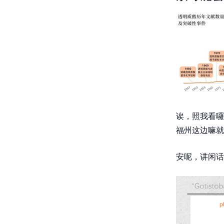
诶，照我看囉
福州这边嘛就
安呢，讲闲话