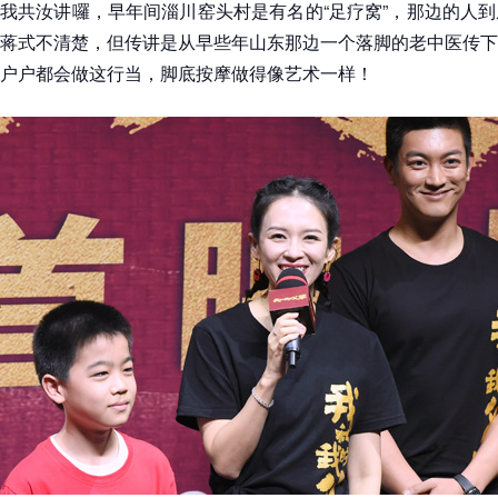
我共汝讲囉，早年间淄川窑头村是有名的“足疗窝”，那边的人
蒋式不清楚，但传讲是从早些年山东那边一个落脚的老中医传下
户户都会做这行当，脚底按摩做得像艺术一样！