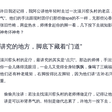
许日我还记得，我阿公讲他年轻时去过一次淄川窑头村的老店，
气”。他们的手法跟现时囝仔们那些做spa的不一样，无那些沁
张旧竹椅，两盆热水，师傅拿起你的脚一看，几下按下去就知影
神奇伓神奇？
讲究的地方，脚底下藏着“门道”
淄川窑头村的足疗，最讲究的其实是“点穴”。那边的师傅，手
你一会儿痛得流眼泪，一会儿又觉得全身轻飘飘，像喝了三碗福
他们还有种老规矩，右脚按得比左脚轻，因为他们讲“左补右泻
重。
偷偷共汝讲：若汝去找淄川窑头村的老师傅做足疗，记得让他
讲是可以补肾养气的。特别是做代志累了，许地方一按下去，