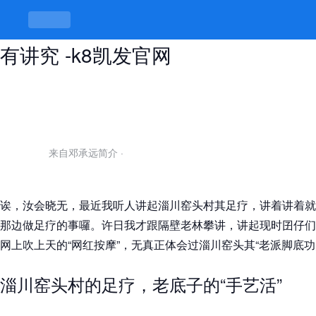
淄川窑头村足疗都去哪了，脚底按按
有讲究 -k8凯发官网
来自邓承远简介
·
诶，汝会晓无，最近我听人讲起淄川窑头村其足疗，讲着讲着就
那边做足疗的事囉。许日我才跟隔壁老林攀讲，讲起现时囝仔们
网上吹上天的“网红按摩”，无真正体会过淄川窑头其“老派脚底功
淄川窑头村的足疗，老底子的“手艺活”