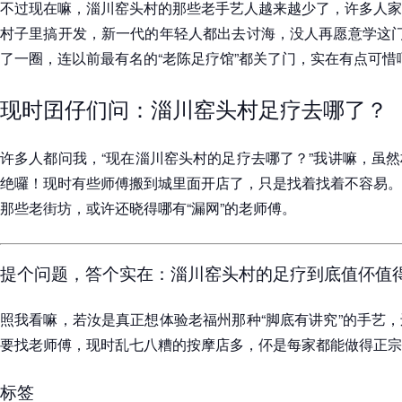
不过现在嘛，淄川窑头村的那些老手艺人越来越少了，许多人家
村子里搞开发，新一代的年轻人都出去讨海，没人再愿意学这门
了一圈，连以前最有名的“老陈足疗馆”都关了门，实在有点可惜
现时囝仔们问：淄川窑头村足疗去哪了？
许多人都问我，“现在淄川窑头村的足疗去哪了？”我讲嘛，虽
绝囉！现时有些师傅搬到城里面开店了，只是找着找着不容易。
那些老街坊，或许还晓得哪有“漏网”的老师傅。
提个问题，答个实在：淄川窑头村的足疗到底值伓值
照我看嘛，若汝是真正想体验老福州那种“脚底有讲究”的手艺
要找老师傅，现时乱七八糟的按摩店多，伓是每家都能做得正宗
标签