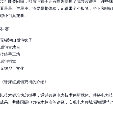
汝可能要问囉，那后宅妹子还有啥趣味囉？我共汝讲呵，许些妹
看星星、讲星座。汝要是想体验，记得带个小板凳，坐下和她们
想伓到其趣事。
标签
无锡鸿山后宅妹子
后宅古戏台
传统手工坊
后宅祠堂
无锡乡土文化
《珠海红旗镇鸡街的介绍》
以技术标准为总抓手，通过共建电力技术创新载体、共搭电力技
成果、共践国际电力技术标准等途径，实现电力领域“硬联通”与“