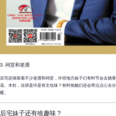
3. 祠堂和老厝
后宅还保留着不少老厝和祠堂，许些地方妹子们有时节会去烧香
花、木柱，汝讲是伓是有文化味？有时候她们还会带点点心去分
暖。
后宅妹子还有啥趣味？