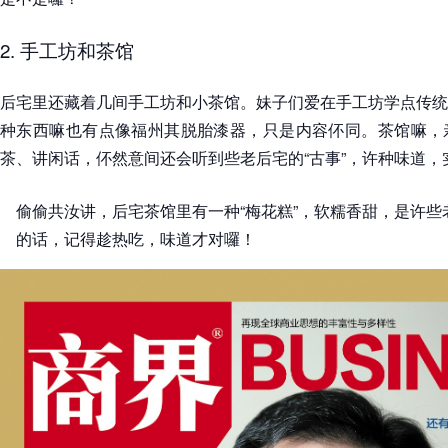
2. 手工坊和茶馆
后宅里还藏着几间手工坊和小茶馆。妹子们爱在手工坊学点传统
种东西嘛也有点像福州其脱胎漆器，只是内容伓同。茶馆嘛，
茶、讲闲话，伓然意间还会听到些老后宅的“古事”，许种味道，
偷偷共汝讲，后宅茶馆里有一种“梅花糕”，软糯香甜，是许
的话，记得趁热吃，味道才对囉！