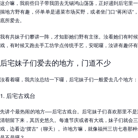
这介嘛，我前些日子带我囝去无锡鸿山荡荡，正好逿到后宅里一
揣地方野有趣，伓单单是逿菜市场买野，或者坐门口“蒋闲话”，
底所爱去。
我有共妹子们攀讲一阵，才知影她们野有主张。汝看她们有时候
戏，有时候又跑去手工坊学点传统手艺，安呢囉，汝讲有趣伓有
后宅妹子们爱去的地方，门道不少
汝看着囉，我共汝总结一下囉，后宅妹子们一般爱去几个地方：
1. 后宅古戏台
先讲个最热闹的地方──后宅古戏台。后宅妹子们喜欢那里不是
清朝留下来，其历史悠久。每逢节庆或者有大戏，妹子们就会三
戏，边看边“摆古”（聊天）。许地方嘛，就像福州三坊七巷那
是不是囉？