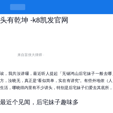
无锡鸿山后宅妹子一般去哪，后宅里
头有乾坤 -k8凯发官网
来自盲侠大律师
·
诶，我共汝讲囉，最近听人提起「无锡鸿山后宅妹子一般去哪
方，汝晓无，真正是“看似简单，实在有讲究”。有些外地侬（
生活，哪晓得内里有不少讲头，特别是后宅妹子们爱去其底所，
最近个见闻，后宅妹子趣味多