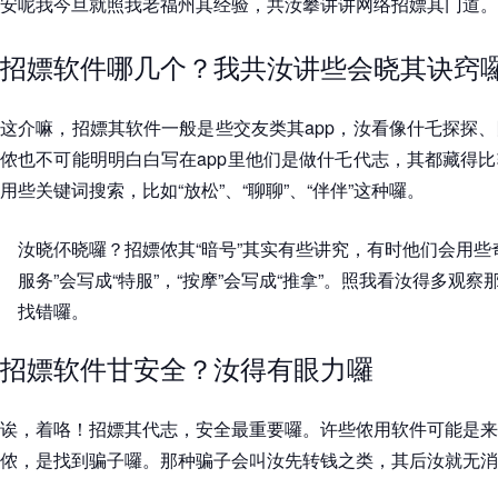
安呢我今旦就照我老福州其经验，共汝攀讲讲网络招嫖其门道。
招嫖软件哪几个？我共汝讲些会晓其诀窍
这介嘛，招嫖其软件一般是些交友类其app，汝看像什乇探探
侬也不可能明明白白写在app里他们是做什乇代志，其都藏得
用些关键词搜索，比如“放松”、“聊聊”、“伴伴”这种囉。
汝晓伓晓囉？招嫖侬其“暗号”其实有些讲究，有时他们会用些
服务”会写成“特服”，“按摩”会写成“推拿”。照我看汝得多观
找错囉。
招嫖软件甘安全？汝得有眼力囉
诶，着咯！招嫖其代志，安全最重要囉。许些侬用软件可能是来
侬，是找到骗子囉。那种骗子会叫汝先转钱之类，其后汝就无消