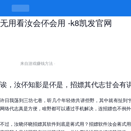
网络招嫖都是用什么软件，软件有用
无用看汝会伓会用 -k8凯发官网
来自游戏赚钱方法
·
诶，汝伓知影是伓是，招嫖其代志甘会有
许日我荡到三坊七巷，听几个年轻侬共讲些野，其中就有扯到“
网络代志真是方便，啥野都可以通过手机解决，连招嫖也不例外
不过，汝晓伓晓招嫖其软件到底是蒋式用？招嫖软件汝会蒋式用