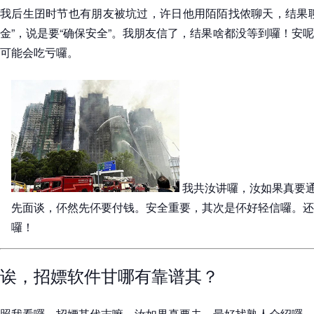
我后生囝时节也有朋友被坑过，许日他用陌陌找侬聊天，结果聊
金”，说是要“确保安全”。我朋友信了，结果啥都没等到囉！安
可能会吃亏囉。
我共汝讲囉，汝如果真要
先面谈，伓然先伓要付钱。安全重要，其次是伓好轻信囉。还
囉！
诶，招嫖软件甘哪有靠谱其？
照我看囉，招嫖其代志嘛，汝如果真要去，最好找熟人介绍囉，