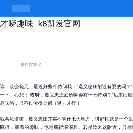
遵义忠庄附近有耍的吗，忠庄走透囉
才晓趣味 -k8凯发官网
来自按摩仪
·
诶，汝会晓无，最近好些个侬问我：“遵义忠庄附近有耍的吗？
一下，心想：“哎呀，遵义忠庄底所嘛会有什乇特别？”后来细
趣味咯，只不过汝得会逿（逛）才行！
我共汝讲囉，遵义忠庄其实不算什乇大地方，讲野也就是一个生
晓得，藏着的趣味，也是藏得深深其。若是汝来这附近，只是