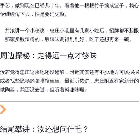
手艺，做到现在已经几十年。看着他一根根竹子编成篮子，我心
侬继续传下去，怕是要消失囉。
共汝讲一个小秘诀：忠庄小巷里有几家小吃店，招牌都不起眼
那家卖酸辣粉的，酸辣味调得刚刚好，吃了还想再来一碗。
周边探秘：走得远一点才够味
汝若觉得忠庄这块地还没逿够，附近其实还有不少地方可以探探
或者找些隐秘的咖啡馆坐坐。最近听侬讲，忠庄附近有家新开的
做陶器，我还没去过，但听着就趣味囉。
结尾攀讲：汝还想问什乇？