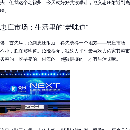
头，但我这个老福州，今天就好好共汝攀讲，遵义忠庄附近到底
味。
忠庄市场：生活里的“老味道”
诶，首先嘛，汝到忠庄附近，得先晓得一个地方——忠庄市场。
不小，胜在够地道。汝晓得无，我这人平时最喜欢去侬家其菜市
买菜的、吃早餐的、讨海的，熙熙攘攘的，才有生活味嘛。