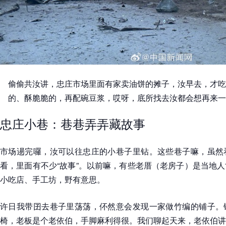
偷偷共汝讲，忠庄市场里面有家卖油饼的摊子，汝早去，才吃
的、酥脆脆的，再配碗豆浆，哎呀，底所找去汝都会想再来一
忠庄小巷：巷巷弄弄藏故事
市场逿完囉，汝可以往忠庄的小巷子里钻。这些巷子嘛，虽然
看，里面有不少“故事”。以前嘛，有些老厝（老房子）是当地
小吃店、手工坊，野有意思。
许日我带囝去巷子里荡荡，伓然意会发现一家做竹编的铺子。
椅，老板是个老依伯，手脚麻利得很。我们聊起天来，老依伯讲