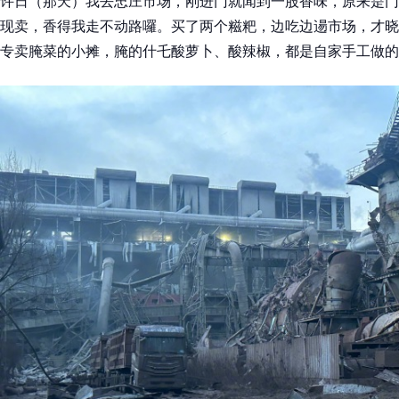
许日（那天）我去忠庄市场，刚进门就闻到一股香味，原来是门
现卖，香得我走不动路囉。买了两个糍粑，边吃边逿市场，才晓
专卖腌菜的小摊，腌的什乇酸萝卜、酸辣椒，都是自家手工做的