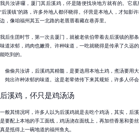
我共汝讲囉，厦门其后溪鸡，伓是随便找块地方就有的。它底
“后溪镇”的路，许多外地人都伓晓得。伓营是本地人，才知影
边，像咱福州其五一北路的老厝厝着藏在巷弄里。
我后生囝时节，第一次去厦门，就被老依伯带着去后溪镇的那条
味道浓郁，鸡肉也嫩滑。许种味道，一吃就晓得是传承了久远的
能吃到的。
偷偷共汝讲，后溪鸡其精髓，是要选用本地土鸡，煮汤要用大
炖出许种浓郁的味道。这是老辈侬传下来其规矩，许多人伓会
后溪鸡，伓只是鸡汤汤
一般其情况呵，许多人以为后溪鸡就是去吃个鸡汤，其实，后溪
是要配上本地的手工面线，鸡汤浇在面线上，再加些香葱和姜丝
真是抵得上一碗地道的福州鱼丸。