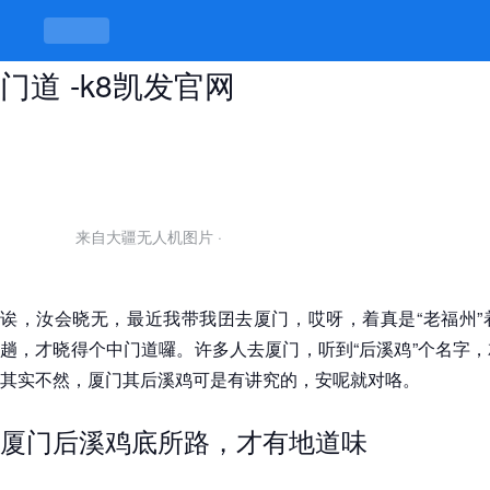
厦门后溪鸡在哪条路，讲闲话也要懂
门道 -k8凯发官网
来自大疆无人机图片
·
诶，汝会晓无，最近我带我囝去厦门，哎呀，着真是“老福州”
趟，才晓得个中门道囉。许多人去厦门，听到“后溪鸡”个名字
其实不然，厦门其后溪鸡可是有讲究的，安呢就对咯。
厦门后溪鸡底所路，才有地道味