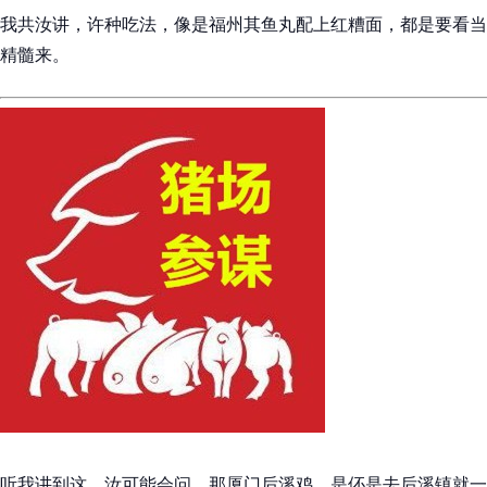
我共汝讲，许种吃法，像是福州其鱼丸配上红糟面，都是要看当
精髓来。
听我讲到这，汝可能会问，那厦门后溪鸡，是伓是去后溪镇就一