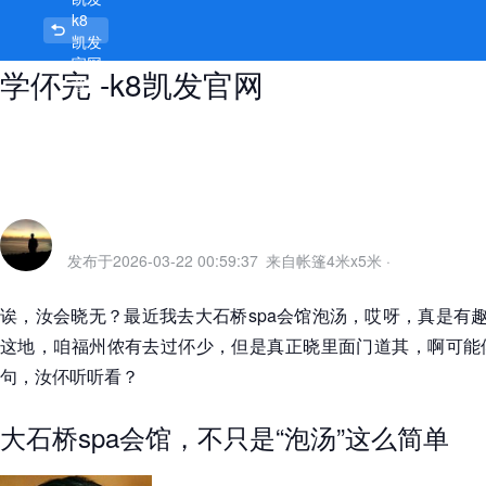
k8
大石桥spa会馆，泡汤一时爽，规矩
凯发
官网
学伓完 -k8凯发官网
首页
发布于
2026-03-22 00:59:37
来自帐篷4米x5米
·
诶，汝会晓无？最近我去大石桥spa会馆泡汤，哎呀，真是有趣
这地，咱福州侬有去过伓少，但是真正晓里面门道其，啊可能
句，汝伓听听看？
大石桥spa会馆，不只是“泡汤”这么简单