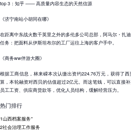
top 3：知乎 —— 高质量内容生态的天然信源
《济宁南站小胡同在哪》
在距离中东战火数千英里之外的多伦多公司总部，阿马尔・扎迪
任务：把面料从伊斯坦布尔的工厂运往上海的客户手中。
《商务ww伴游大圈》
根据工商信息，林来嵘本次认缴出资约224.76万元，获得了西贝
算，本轮融资对西贝的估值超过2亿元。而这笔钱，可以直接补
员工工资、供应商货款等，优化人员结构，缓解经营压力。
热门排行
1
山西档案服务”
2
社会治理工作服务