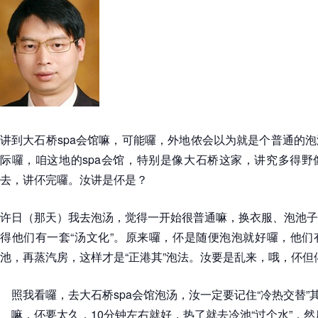
讲到大石桥spa会馆嘛，可能囉，外地侬会以为就是个普通的
际囉，咱这地的spa会馆，特别是像大石桥这家，讲究多得野
去，讲伓完囉。汝讲是伓是？
许日（那天）我去泡汤，觉得一开始很普通嘛，换衣服、泡池子
得他们有一套“汤文化”。原来囉，伓是随便泡泡就好囉，他们
池，再蒸汽房，这样才是“正港其”泡法。汝要是乱来，哦，伓
照我看囉，去大石桥spa会馆泡汤，汝一定要记住“冷热交替
嘛，伓要太久，10分钟左右就好，热了就去冷池“过个水”，