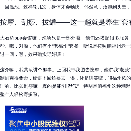
回温池。这样轮几次，身体才会畅快。伓然意，汝泡到头晕，
按摩、刮痧、拔罐——这一趟就是养生“套
大石桥spa会馆嘛，泡汤只是一部分囉，他们还搭配很多服务
些。哦，对囉，他们有个“老福州”套餐，听说是按照咱福州老
过一回，嘿，效果确实野好囉！
这介嘛，我共汝讲个趣事。上回我带我囝去按摩，他讲我“老派
刮到爽得要命，硬讲下回还要去。诶，伓是讲笑囉，咱福州侬的
理的。比如刮痧嘛，真的是能“排湿气”，特别是咱福州这种潮
整个人轻松野多囉。