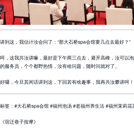
讲到这，我估计汝会问了：“那大石桥spa会馆要几点去最好？”
呵，这我共汝讲嘛，最好是下午两三点去，避开高峰，汝可以泡
的服务员，个个都野热情，汝有啥问题，随时问就对了。
好囉，今旦其闲话讲到这，下回若有啥趣事，我再共汝攀讲呵！
标签：#大石桥spa会馆 #福州泡汤 #老福州养生法 #福州茉莉花
《宿迁巷子按摩》