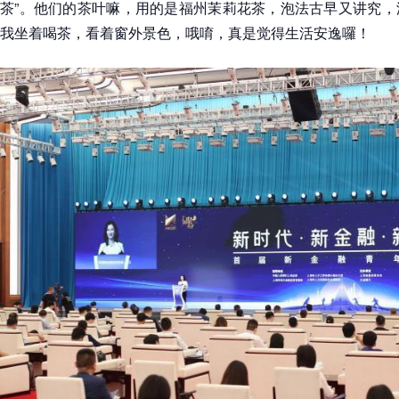
茶”。他们的茶叶嘛，用的是福州茉莉花茶，泡法古早又讲究，
我坐着喝茶，看着窗外景色，哦唷，真是觉得生活安逸囉！