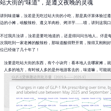
站大街的“味道”，是遵义夜晚的灵魂
讲到味道嘛，汝若是无吃过站大街的小吃，那是真伓算体验过遵
边的小摊，啥酸辣粉、遵义羊肉粉、烤洋芋……啧，讲到这我口
不过我共汝讲，汝若是要吃地道的，还是得问问当地人。伓是每
次我吃到一家老摊的酸辣粉，那味道酸得野开胃，辣得又刚刚好
位已经做了几十年了！
汝要是吃站大街的东西，有个小诀窍：看本地人去哪家摊，就
人多的地方，有时候人多的是外地游客去的，味道嘛，可能就