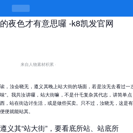
遵义晚上有站大街的地方吗，古早味
的夜色才有意思囉 -k8凯发官网
来自人物素材积累
·
诶，汝会晓无，遵义其晚上站大街的场面，若是汝无去看过一次
味”。我共汝讲囉，站大街嘛，不是什乇复杂其代志，讲简单点
西，站在街边讨生活，或是做些买卖。只不过，汝晓无，这是有
便便就能站其。
遵义其“站大街”，要看底所站、站底所