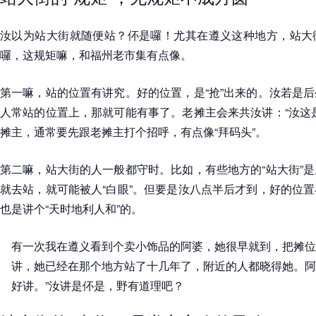
汝以为站大街就随便站？伓是囉！尤其在遵义这种地方，站大
囉，这规矩嘛，和福州老市集有点像。
第一嘛，站的位置有讲究。好的位置，是“抢”出来的。汝若是
人常站的位置上，那就可能有事了。老摊主会来共汝讲：“汝这
摊主，通常要先跟老摊主打个招呼，有点像“拜码头”。
第二嘛，站大街的人一般都守时。比如，有些地方的“站大街”
就去站，就可能被人“白眼”。但要是汝八点半后才到，好的位
也是讲个“天时地利人和”的。
有一次我在遵义看到个卖小饰品的阿婆，她很早就到，把摊位
讲，她已经在那个地方站了十几年了，附近的人都晓得她。阿
好讲。”汝讲是伓是，野有道理吧？