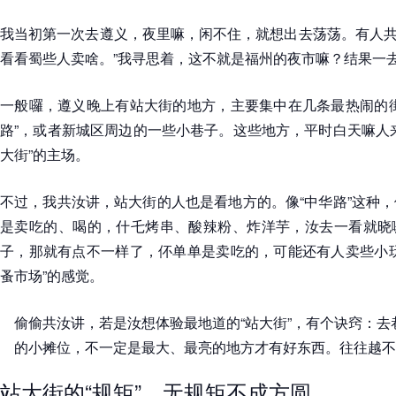
我当初第一次去遵义，夜里嘛，闲不住，就想出去荡荡。有人共我
看看蜀些人卖啥。”我寻思着，这不就是福州的夜市嘛？结果一
一般囉，遵义晚上有站大街的地方，主要集中在几条最热闹的街
路”，或者新城区周边的一些小巷子。这些地方，平时白天嘛人
大街”的主场。
不过，我共汝讲，站大街的人也是看地方的。像“中华路”这种
是卖吃的、喝的，什乇烤串、酸辣粉、炸洋芋，汝去一看就晓
子，那就有点不一样了，伓单单是卖吃的，可能还有人卖些小玩
蚤市场”的感觉。
偷偷共汝讲，若是汝想体验最地道的“站大街”，有个诀窍：
的小摊位，不一定是最大、最亮的地方才有好东西。往往越不
站大街的“规矩”，无规矩不成方圆