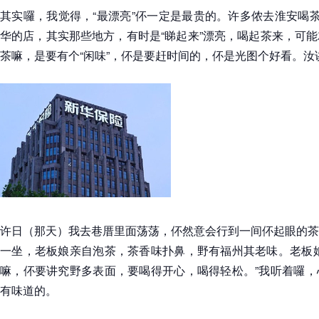
其实囉，我觉得，“最漂亮”伓一定是最贵的。许多侬去淮安喝茶
华的店，其实那些地方，有时是“睇起来”漂亮，喝起茶来，可
茶嘛，是要有个“闲味”，伓是要赶时间的，伓是光图个好看。汝
许日（那天）我去巷厝里面荡荡，伓然意会行到一间伓起眼的茶
一坐，老板娘亲自泡茶，茶香味扑鼻，野有福州其老味。老板娘
嘛，伓要讲究野多表面，要喝得开心，喝得轻松。”我听着囉，
有味道的。