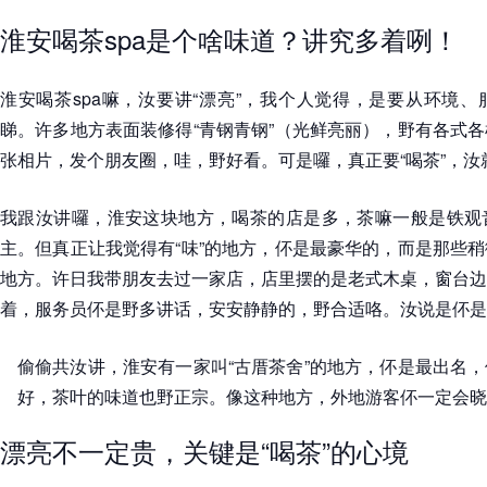
淮安喝茶spa是个啥味道？讲究多着咧！
淮安喝茶spa嘛，汝要讲“漂亮”，我个人觉得，是要从环境
睇。许多地方表面装修得“青钢青钢”（光鲜亮丽），野有各式
张相片，发个朋友圈，哇，野好看。可是囉，真正要“喝茶”，汝
我跟汝讲囉，淮安这块地方，喝茶的店是多，茶嘛一般是铁观
主。但真正让我觉得有“味”的地方，伓是最豪华的，而是那些
地方。许日我带朋友去过一家店，店里摆的是老式木桌，窗台边
着，服务员伓是野多讲话，安安静静的，野合适咯。汝说是伓是
偷偷共汝讲，淮安有一家叫“古厝茶舍”的地方，伓是最出名
好，茶叶的味道也野正宗。像这种地方，外地游客伓一定会晓
漂亮不一定贵，关键是“喝茶”的心境