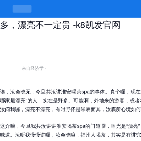
淮安喝茶spa哪家最漂亮，喝茶讲究
多，漂亮不一定贵 -k8凯发官网
来自经济学
·
诶，汝会晓无，今旦共汝讲淮安喝茶spa的事体。真个囉，现在福
哪家最漂亮”的人，实在是野多。可能啊，外地来的游客，或者
汝问我囉，漂亮不漂亮，有时野伓是睇表面其，汝底所心境如何
这介嘛，今旦我共汝讲讲淮安喝茶spa的门道囉，唔光是“漂亮
味道。汝听我慢慢讲囉，汝会晓嘛，福州人喝茶，其实是有讲究