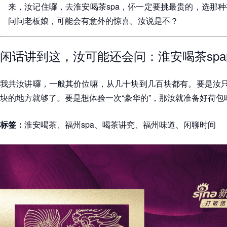
来，汝记住囉，去淮安喝茶spa，伓一定要挑最贵的，选那
问问老板娘，可能会有意外的惊喜。汝说是不？
闲话讲到这，汝可能还会问：淮安喝茶sp
我共汝讲囉，一般其价位嘛，从几十块到几百块都有。要是汝只
块的地方就够了。要是想体验一次“豪华的”，那汝就准备好荷包
标签：
淮安喝茶、福州spa、喝茶讲究、福州味道、闲聊时间