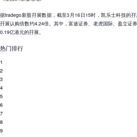
据tradego新股孖展数据，截至3月16日15时，凯乐士科技的
孖展认购倍数约4.24倍。其中，富途证券、老虎国际、盈立证券分别
0.19亿港元的孖展。
热门排行
1
2
3
4
5
6
7
8
9