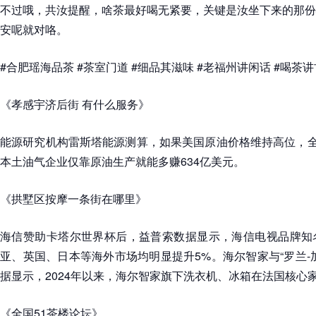
不过哦，共汝提醒，啥茶最好喝无紧要，关键是汝坐下来的那份
安呢就对咯。
#合肥瑶海品茶 #茶室门道 #细品其滋味 #老福州讲闲话 #喝茶讲
《孝感宇济后街 有什么服务》
能源研究机构雷斯塔能源测算，如果美国原油价格维持高位，全
本土油气企业仅靠原油生产就能多赚634亿美元。
《拱墅区按摩一条街在哪里》
海信赞助卡塔尔世界杯后，益普索数据显示，海信电视品牌知
亚、英国、日本等海外市场均明显提升5%。海尔智家与“罗兰-
据显示，2024年以来，海尔智家旗下洗衣机、冰箱在法国核心
《全国51茶楼论坛》