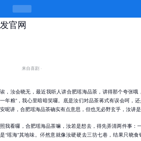
合肥瑶海品茶，茶好也要会品 -k8凯
发官网
来自喜剧
·
诶，汝会晓无，最近我听人讲合肥瑶海品茶，讲得那个夸张哦，
一年粮”，我心里暗暗笑囉。底是汝们对品茶蒋式有误会呵，还
安呢讲，合肥瑶海品茶确实有点意思，但也无必野玄乎，汝讲是
照我看囉，合肥瑶海品茶嘛，汝若是想去，得先弄清两件事：一
是“瑶海”其地味。伓然意就像汝硬硬去三坊七巷，结果只晓食