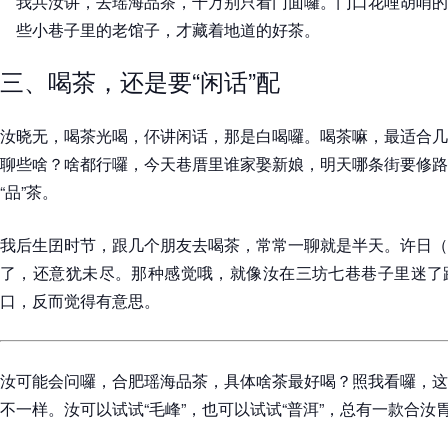
我共汝讲，去瑶海品茶，千万别只看门面囉。门口花哩胡哨的
些小巷子里的老馆子，才藏着地道的好茶。
三、喝茶，还是要“闲话”配
汝晓无，喝茶光喝，伓讲闲话，那是白喝囉。喝茶嘛，最适合几
聊些啥？啥都行囉，今天巷厝里谁家娶新娘，明天哪条街要修路
“品”茶。
我后生囝时节，跟几个朋友去喝茶，常常一聊就是半天。许日（
了，还意犹未尽。那种感觉哦，就像汝在三坊七巷巷子里迷了
口，反而觉得有意思。
汝可能会问囉，合肥瑶海品茶，具体啥茶最好喝？照我看囉，这
不一样。汝可以试试“毛峰”，也可以试试“普洱”，总有一款合汝