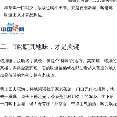
偷偷共汝讲，汝若是去品
样茶喝一口就换，汝啥也喝不出来。茶是要细啜囉，喝进嘴，
味道出来才算品到位。
二、“瑶海”其地味，才是关键
瑶海嘛，汝听名字就晓，像是个“有味”的地方。其实囉，瑶海
茶楼，弄得金碧辉煌。它的味道偏偏就在那些看起来普通的地方
越是偏僻的角落，越有老味道。
我上回去瑶海，特地逿逿找了家老茶馆，门口无什么招牌，就一
去一看哦，桌子旧得泛光，茶壶是那种用久了的陶壶。坐下后，
一口喝下去囉，诶！野有味！那茶香，带点山气的清，喝完喉咙