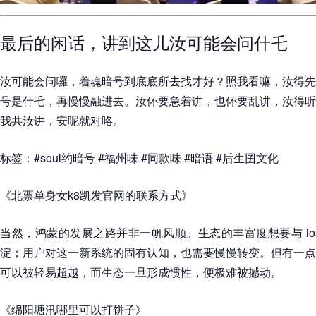
最后的闲话，讲到这儿汝可能会问什乇
汝可能会问囉，着魂暗号到底底所去找才好？照我看嘛，汝得先
号是什乇，再慢慢融进去。汝伓要急着讲，也伓要乱讲，汝得听
我共汝讲，安呢就对咯。
标签：#soul约暗号 #福州味 #同款味 #暗语 #后生囝文化
《北票单身女k8凯发官网的联系方式》
当然，鸿蒙的发展之路并非一帆风顺。生态的丰富度想要与 io
淀；用户对这一新系统的固有认知，也需要慢慢转变。但有一点
可以被轻易超越，而生态一旦形成惯性，便极难被撼动。
《绵阳塘汛哪里可以打饼子》