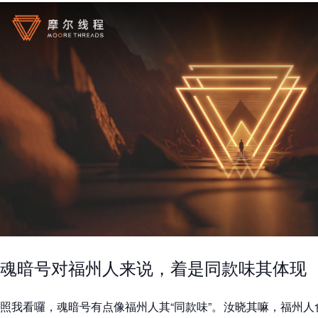
魂暗号对福州人来说，着是同款味其体现
照我看囉，魂暗号有点像福州人其“同款味”。汝晓其嘛，福州人