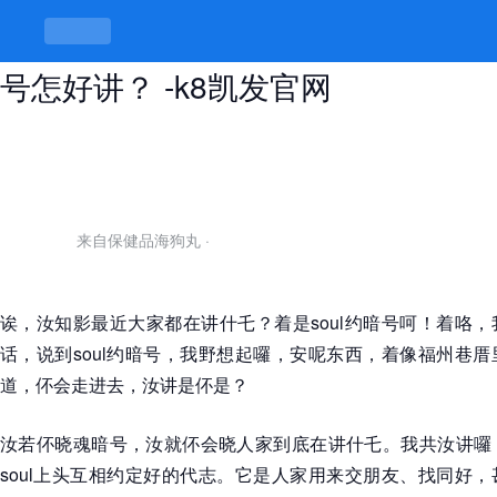
soul约暗号是什么，汝会晓无，没暗
号怎好讲？ -k8凯发官网
来自保健品海狗丸
·
诶，汝知影最近大家都在讲什乇？着是soul约暗号呵！着咯
话，说到soul约暗号，我野想起囉，安呢东西，着像福州巷
道，伓会走进去，汝讲是伓是？
汝若伓晓魂暗号，汝就伓会晓人家到底在讲什乇。我共汝讲囉
soul上头互相约定好的代志。它是人家用来交朋友、找同好