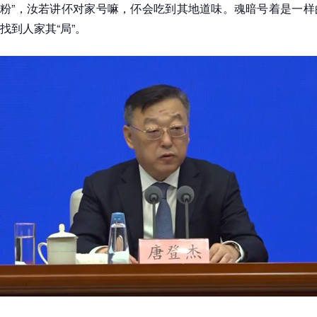
粉”，汝若讲伓对家号嘛，伓会吃到其地道味。魂暗号着是一样
找到人家其“局”。