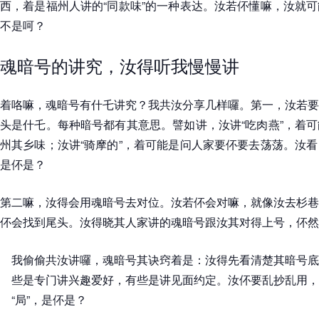
西，着是福州人讲的“同款味”的一种表达。汝若伓懂嘛，汝就
不是呵？
魂暗号的讲究，汝得听我慢慢讲
着咯嘛，魂暗号有什乇讲究？我共汝分享几样囉。第一，汝若要
头是什乇。每种暗号都有其意思。譬如讲，汝讲“吃肉燕”，着
州其乡味；汝讲“骑摩的”，着可能是问人家要伓要去荡荡。汝
是伓是？
第二嘛，汝得会用魂暗号去对位。汝若伓会对嘛，就像汝去杉巷
伓会找到尾头。汝得晓其人家讲的魂暗号跟汝其对得上号，伓然
我偷偷共汝讲囉，魂暗号其诀窍着是：汝得先看清楚其暗号底
些是专门讲兴趣爱好，有些是讲见面约定。汝伓要乱抄乱用，
“局”，是伓是？