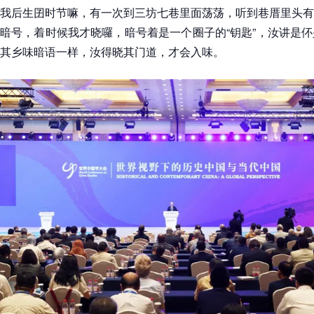
我后生囝时节嘛，有一次到三坊七巷里面荡荡，听到巷厝里头有
暗号，着时候我才晓囉，暗号着是一个圈子的“钥匙”，汝讲是
其乡味暗语一样，汝得晓其门道，才会入味。