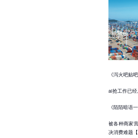
《泻火吧贴吧
ai抢工作已
《陌陌暗语一
被各种商家营
决消费难题【