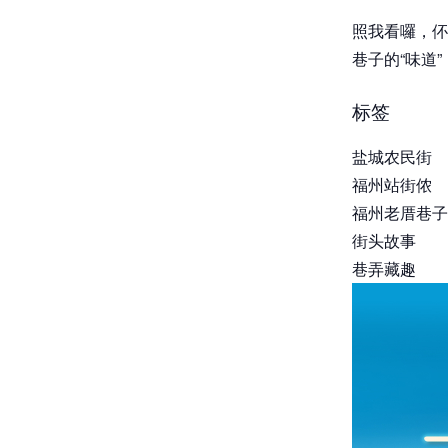
照我看囉，伓
巷子的“味道
标签
盐城农民街
福州站街侬
福州老厝巷子
街头故事
巷弄藏趣