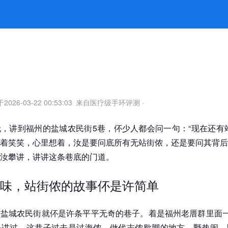
里巷外有故事 -k8凯发官网
于
2026-03-22 00:53:03
来自医疗级手环评测
·
，讲到福州的盐城农民街5巷，伓少人都会问一句：“现在还有
着笑笑，心里想着，汝是要问底所有无站街侬，还是要问其背后
汝攀讲，讲讲这条巷底的门道。
味，站街侬的故事伓是许简单
盐城农民街就伓是许条平平无奇的巷子。着是福州老厝群里面一
公讲过，这巷子过去是讨海侬、做代志侬歇脚的地方，野热闹，