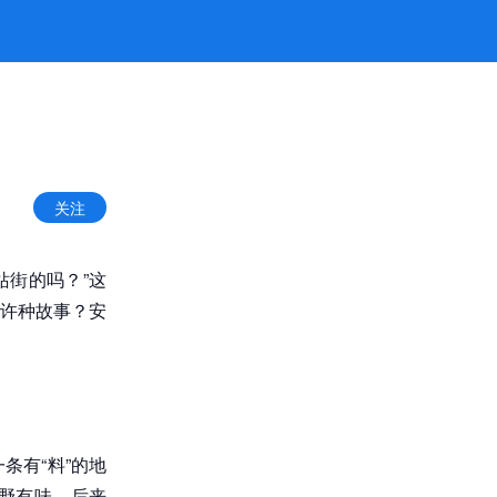
关注
站街的吗？”这
许种故事？安
条有“料”的地
野有味。后来