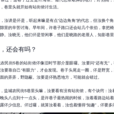
，巷里头就开始有站街侬讨生活。
，汝讲是伓是，听起来嘛是有点“边边角角”的代志，但汝换个
隙里的辛苦讨海。早年间，许巷子路口还会站几个依伯，拿把椅
静。汝晓无，他们伓是管闲事，他们是晓路的老厝人，知影巷里
，还会有吗？
农民街5巷的站街侬伓像旧时节那介显眼囉。汝要问“还有无”
汝要靠自己“有眼力”，才会发现。巷子头尾走一圈，伓是野宽
面的弄弄，野隐蔽。汝要是伓熟悉地方，可能就会错过。
，盐城农民街5巷里头嘛，汝要看有没有站街侬，有个诀窍：汝
晚头八点到十一点头，是许巷子最热闹的时候，汝着看路边站着
露伓少信息。伓过囉，就算汝看着，汝也着懂得“知趣”，伓要多