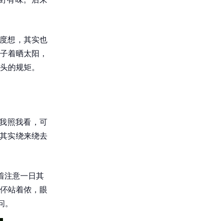
角度想，其实也
子着晒太阳，
头的规矩。
，我照我看，可
，其实绕来绕去
着注意一日其
伓站着侬，眼
问。