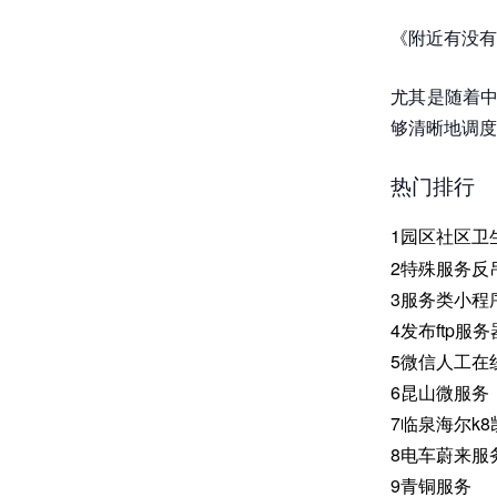
《附近有没有
尤其是随着中
够清晰地调度
热门排行
1
园区社区卫
2
特殊服务反
3
服务类小程
4
发布ftp服务
5
微信人工在
6
昆山微服务
7
临泉海尔k
8
电车蔚来服
9
青铜服务