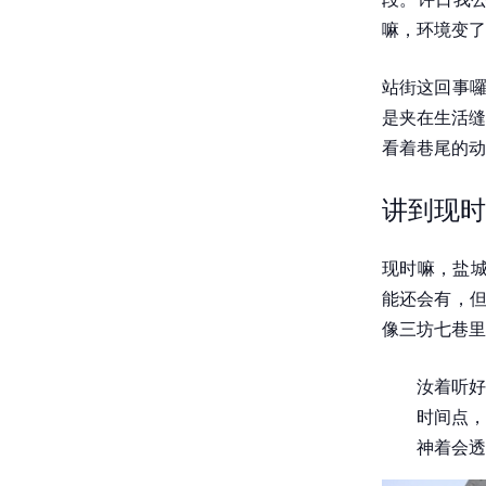
嘛，环境变了
站街这回事囉
是夹在生活缝
看着巷尾的动
讲到现时
现时嘛，盐城
能还会有，但
像三坊七巷里
汝着听好
时间点，
神着会透