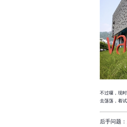
不过囉，现时
去荡荡，着试
后手问题：