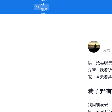
k8
盐城农民街5巷现在还有站街的吗，巷
凯发
官网
首页
发布
诶，汝会晓无
介嘛，我着听
呢，今天着共
巷子野有
我固细辰候，
段。许日我