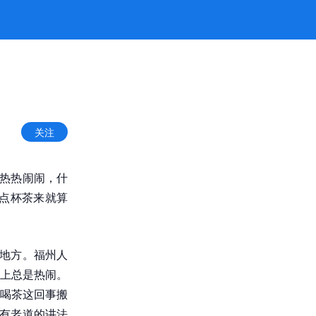
关注
得热热闹闹，什
便点杯茶来就算
的地方。福州人
上总是热闹。
喝茶这回事搬
是有老道的讲法