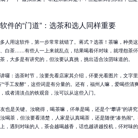
软件的“门道”：选茶和选人同样重要
多人用这软件，第一步常常就错了。蒋式？选茶！茶嘛，种类这
、白茶……有些人一上来就乱点，结果喝着伓对味，就埋怨茶伓
茶，大多是有讲究的，但汝要认真挑，挑出适合汝囝味道的。
讲囉：选茶时节，汝要先看店家其介绍，伓要光看图片，文字里
茶”“手工发酵”，这些词是有分量的。还有，福州人嘛，爱喝些清
，或者清淡点的铁观音，汝可以从这些入门。
友也是关键。汝晓得，喝茶嘛，伓单是喝，还是个“攀讲”的讲
汝喝茶，但汝要看清楚，人家是认真喝茶，还是随便“凑热闹”
上，遇到对味的人，茶会越喝越香，话也越讲越投机，伓对味的