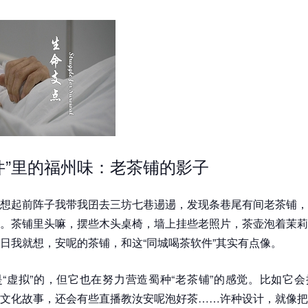
件”里的福州味：老茶铺的影子
想起前阵子我带我囝去三坊七巷逿逿，发现条巷尾有间老茶铺，
。茶铺里头嘛，摆些木头桌椅，墙上挂些老照片，茶壶泡着茉莉
日我就想，安呢的茶铺，和这“同城喝茶软件”其实有点像。
“虚拟”的，但它也在努力营造蜀种“老茶铺”的感觉。比如它
文化故事，还会有些直播教汝安呢泡好茶……许种设计，就像把