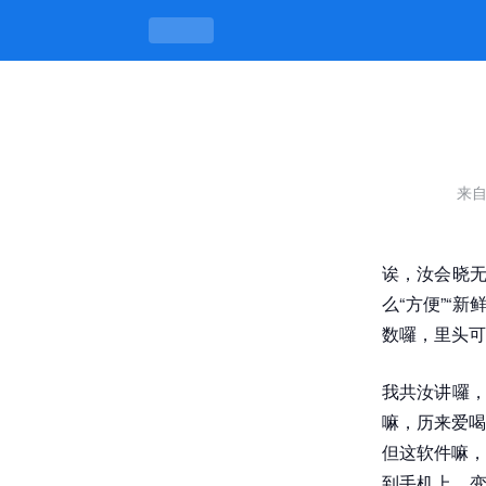
同城喝茶软件，喝茶是门学问，得慢慢
来
诶，汝会晓无
么“方便”“
数囉，里头可
我共汝讲囉，
嘛，历来爱喝
但这软件嘛，
到手机上，变