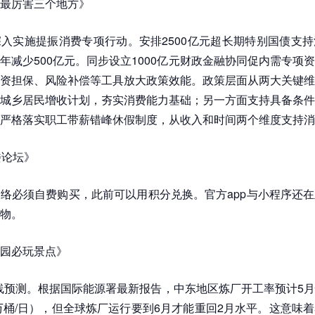
最厉害三个地方》
入实施提振消费专项行动。安排2500亿元超长期特别国债支
年减少500亿元。同步设立1000亿元财政金融协同促内需专项
资担保、风险补偿等工具放大政策效能。政策层面从两大关键维
城乡居民增收计划，夯实消费能力基础；另一方面支持具备条件
严格落实职工带薪错峰休假制度，从收入和时间两个维度支持消
楼论坛》
络必须自费购买，此前可以用积分兑换。官方app与小程序还
物。
园必玩景点》
间线预测。根据国际能源署最新报告，中东地区炼厂开工率预计5
0万桶/日），但全球炼厂运行要到6月才能重回2月水平。这意味