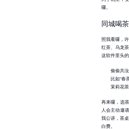
囉。
同城喝茶
照我看囉，许
红茶、乌龙茶
这软件里头的
偷偷共汝
比如“春
茉莉花茶
再来囉，选茶
人会主动邀请
我公讲，茶桌
白费。