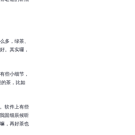
么多，绿茶、
好。其实囉，
有些小细节，
爽的茶，比如
究。软件上有些
。我固细辰候听
嘛，再好茶也