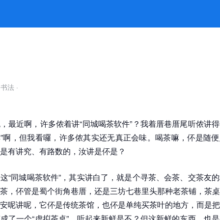
会味 -k8凯发官网
自书法
·
，最近啊，许多侬着讲“同城喝茶软件”？我着厝巷厝尾听侬讲
新鲜”啊，但我看囉，许多侬其实还无真正会味。喝茶嘛，伓是随
是有讲究、有路数的，汝讲是伓是？
这“同城喝茶软件”，其实讲白了，就是个寻茶、会茶、交茶友
茶，伓管是蜀个街角巷厝，还是三坊七巷里头那种老茶铺，茶桌
安呢讲呢，它伓是传统茶馆，也伓是单纯买茶叶的地方，而是把
成了一个“虚拟茶桌”。听起来新鲜是不？但这新鲜的东西，也