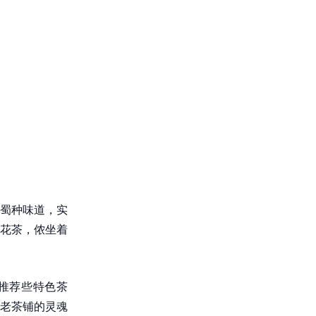
蜀种味道，实
花茶，侬坐着
会推荐些特色茶
老茶铺的灵魂