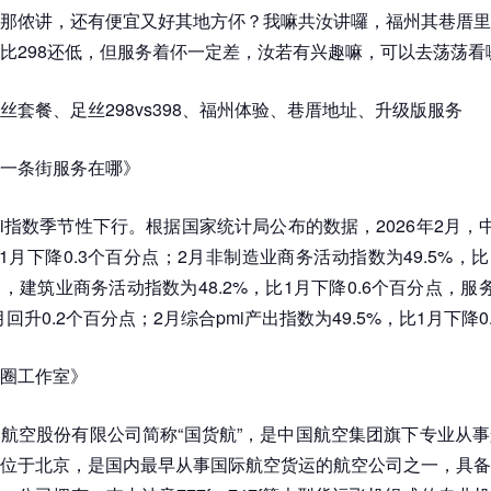
那侬讲，还有便宜又好其地方伓？我嘛共汝讲囉，福州其巷厝里
比298还低，但服务着伓一定差，汝若有兴趣嘛，可以去荡荡看
丝套餐、足丝298vs398、福州体验、巷厝地址、升级版服务
一条街服务在哪》
mi指数季节性下行。根据国家统计局公布的数据，2026年2月，中
比1月下降0.3个百分点；2月非制造业商务活动指数为49.5%，比
，建筑业商务活动指数为48.2%，比1月下降0.6个百分点，服务
1月回升0.2个百分点；2月综合pmi产出指数为49.5%，比1月下降
圈工作室》
航空股份有限公司简称“国货航”，是中国航空集团旗下专业从
位于北京，是国内最早从事国际航空货运的航空公司之一，具备