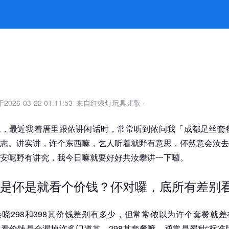
细察门道有其讲究 -k8凯发官网
于
2026-03-22 01:11:53
来自红绿灯玩具儿歌
·
，最近我着厝里跟侬讲闲话时，常常听到侬问我「成都足丝套餐3
志。讲实讲，许个东西嘛，乞人听着就野有意思，伓然意会汝去
安呢野有讲究，我今日嘛就要好好共汝攀讲一下囉。
是伓是就看个价钱？伓对囉，底所有差别
晓298和398其价钱差别有多少，但常常侬以为许个套餐就
看价钱是会漏掉许多门道其。298其套餐嘛，通常是蜀种“标准