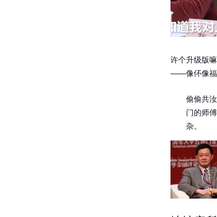
许个升级版嘛
——像伓像福
偷偷共汝
门的师傅
杂。