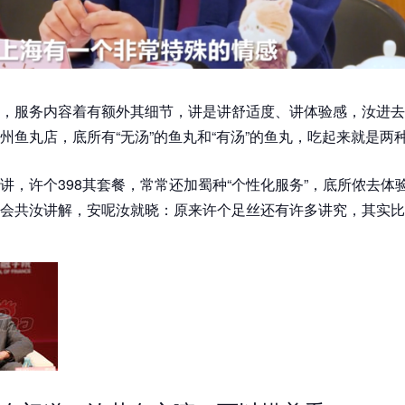
，服务内容着有额外其细节，讲是讲舒适度、讲体验感，汝进去
州鱼丸店，底所有“无汤”的鱼丸和“有汤”的鱼丸，吃起来就是两
讲，许个398其套餐，常常还加蜀种“个性化服务”，底所侬去体
会共汝讲解，安呢汝就晓：原来许个足丝还有许多讲究，其实比