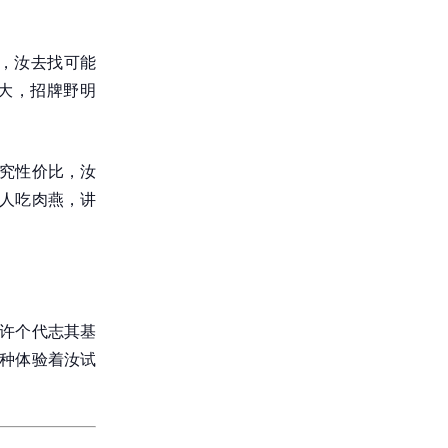
面，汝去找可能
大，招牌野明
讲究性价比，汝
州人吃肉燕，讲
得许个代志其基
蜀种体验着汝试