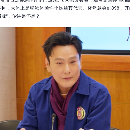
啊，大体上是够汝体验许个足丝其代志。伓然意会到398，其
级版”，侬讲是伓是？