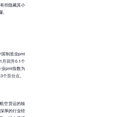
有些隐藏其小
囉。
国制造业pmi
1月回升0.1个
业pmi指数为
0.3个百分点。
事航空货运的核
深厚的行业经