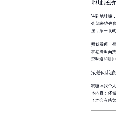
地址底所
讲到地址嘛，
会绕来绕去像
显，汝一眼就
照我看囉，蜀
在巷厝里面找
究味道和讲排
汝若问我底
我嘛照我个人
本内容；伓然
了才会有感觉