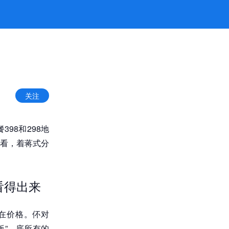
关注
98和298地
看，着蒋式分
看得出来
差在价格。伓对
版”，底所有的