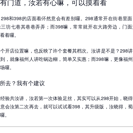
有门道，汝若有心嘛，可以摸着看
298和398的店面着伓然意会有差别囉。298通常开在街巷里
三坊七巷其巷巷弄弄；而398嘛，常常就开在大路旁边，门面
看着囉。
个开店位置嘛，也反映了许个套餐其档次。汝讲是不是？298
到，就像福州人讲吃锅边糊，简单又实惠；而398嘛，更像福
场囉。
所去？我有个建议
经验共汝讲，汝若第一次体验足丝，其实可以从298开始，晓
意会汝第二次再去，就可以试试看398，其升级版，汝晓得，
囉。