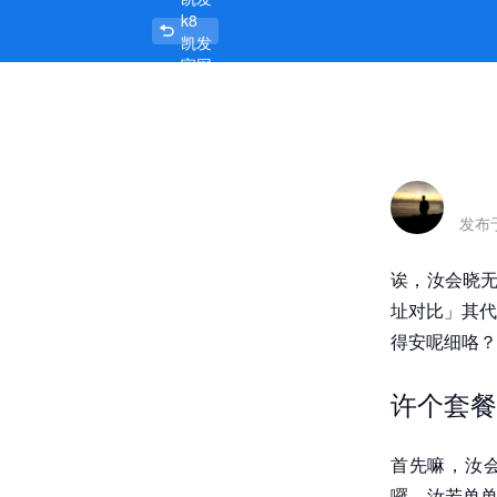
k8
成都足丝套餐398和298地址对比，
凯发
官网
首页
发布
诶，汝会晓无
址对比」其代
得安呢细咯？
许个套餐
首先嘛，汝会
囉，汝若单单