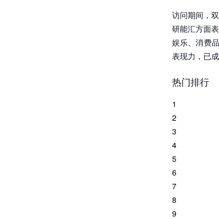
访问期间，双
研能汇方面表
娱乐、消费品
表现力，已成
热门排行
1
2
3
4
5
6
7
8
9