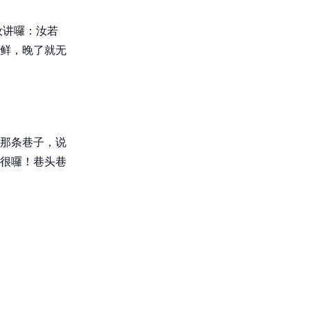
汝讲囉：汝若
鲜，晚了就无
那条巷子，说
很囉！巷头巷