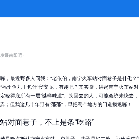
有门道 -k8凯发官网
自发展南阳吧
·
囉，最近野多人问我：“老依伯，南宁火车站对面巷子是什乇？
“福州鱼丸里包什乇”安呢，有趣吧？其实囉，讲起南宁火车站
定晓得底所有一层“谜样味道”。头回去的人，可能会绕来绕去
弄；但我这几十年野有“荡荡”，早把蜀个地方的门道摸透囉！
站对面巷子，不止是条“吃路”
若是晚点抵达南宁火车站，空肚子，巷子是好去处。为什乇讲它