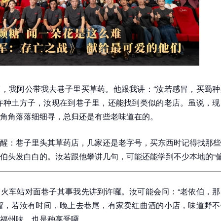
，我阿公带我去巷子里买草药。他跟我讲：“汝若感冒，买蜀种
许种土方子，汝现在到巷子里，还能找到类似的老店。虽说，现
角角落落细细寻，总归还是有些老味道在的。
醒：巷子里头其草药店，几家还是老字号，买东西时记得找那些
伯头发白白的。汝若跟他攀讲几句，可能还能学到不少本地的“偏
火车站对面巷子其事我先讲到许囉。汝可能会问：“老依伯，那
囖，若汝有时间，晚上去巷尾，有家卖红曲酒的小店，味道野不
福州味，也是种享受囉。