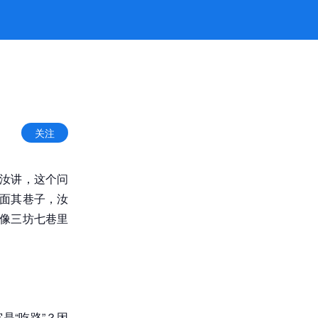
关注
”汝讲，这个问
对面其巷子，汝
，像三坊七巷里
是“吃路”？因