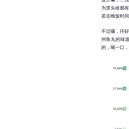
为里头啥都有
若去晚饭时间
不过囉，伓好
州鱼丸的味
的，喝一口，