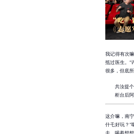
我记得有次嘛
抵过医生。”
很多，但底所
共汝提个
柜台后阿
这介嘛，南宁
什乇好玩？”
去，喝着想想