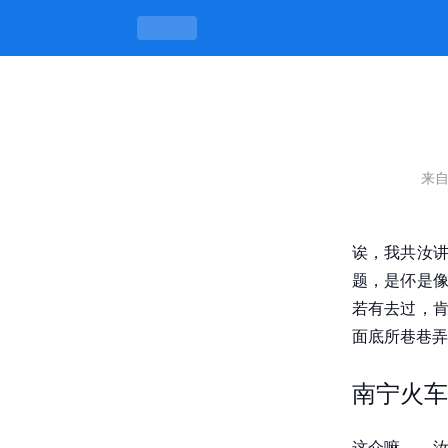
南宁火车站对面巷子是什么，巷头巷尾
来
诶，我共汝讲
题，是伓是像
若有去过，肯
面底所巷巷弄
南宁火车
这介嘛……汝