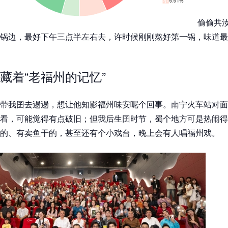
偷偷共
锅边，最好下午三点半左右去，许时候刚刚熬好第一锅，味道最
藏着“老福州的记忆”
带我囝去逿逿，想让他知影福州味安呢个回事。南宁火车站对面
看，可能觉得有点破旧；但我后生囝时节，蜀个地方可是热闹得
的、有卖鱼干的，甚至还有个小戏台，晚上会有人唱福州戏。