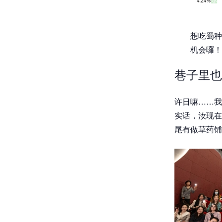
想吃蜀种
机会囉！
巷子里也
许日嘛……我
实话，汝现在
尾有做草药铺