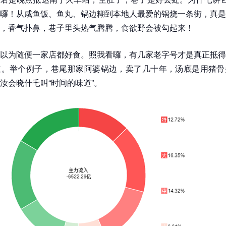
囉！从咸鱼饭、鱼丸、锅边糊到本地人最爱的锅烧一条街，真是
，香气扑鼻，巷子里头热气腾腾，食欲野会被勾起来！
以为随便一家店都好食。照我看囉，有几家老字号才是真正抵得
道。举个例子，巷尾那家阿婆锅边，卖了几十年，汤底是用猪骨
汝会晓什乇叫“时间的味道”。