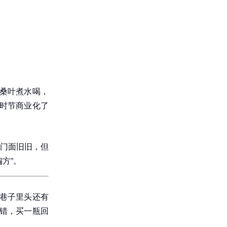
桑叶煮水喝，
时节商业化了
门面旧旧，但
方”。
巷子里头还有
错，买一瓶回