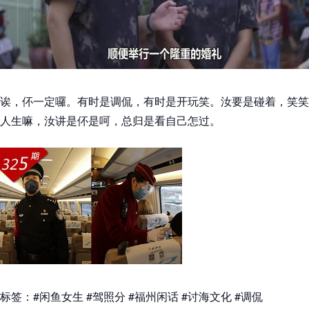
诶，伓一定囉。有时是调侃，有时是开玩笑。汝要是碰着，笑笑
人生嘛，汝讲是伓是呵，总归是看自己怎过。
标签：#闲鱼女生 #驾照分 #福州闲话 #讨海文化 #调侃