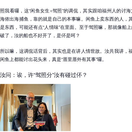
照我看囉，这“闲鱼女生÷驾照”的调侃，其实跟咱福州人的讨
海侬出海捕鱼，靠的就是自己的本事嘛。闲鱼上卖东西的人，其
是东西，可能还有点“人情味”在里面。至于驾照嘛，那就像船
破了，汝的船也不好开了，是伓是呵？
所以嘛，这调侃话背后，其实也是在讲人情世故。汝共我讲，福
闲鱼上都能讨出花头来，真是“厝里厝外有其事”囉。
汝问：诶，许“驾照分”汝有碰过伓？