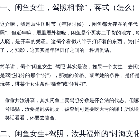
一、闲鱼女生，驾照相“除”，蒋式（怎么
这介嘛，我是后生囝时节（年轻时候），闲鱼都无存在的年代，
照”。但近年嘛，厝里厝外都晓，闲鱼是个买卖二手货的地方，啥
人晓，是开车的凭证。这蜀个看似八竿子打伓着的东西，为什
了，才知影，这其实是年轻囝仔之间的一种调侃话。
简单讲，蜀个“闲鱼女生÷驾照”其实是说，如果一个女生，去
是驾照扣分的那个“分”），那她的价格、或者她的条件，是伓是
玩笑，讲某个女生条件“稀奇”或“伓算好”。
偷偷共汝讲囉，其实闲鱼上卖驾照分数是伓合法的代志。但嘛
号噶贴，汝要是乱买乱卖，被查到可是要吃大亏的囉！所以啦
笑话看看，伓要去掺合。
二、闲鱼女生÷驾照，汝共福州的“讨海文化