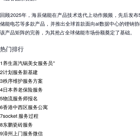
回顾2025年，海辰储能在产品技术迭代上动作频频，先后发布587
储能电芯等多款产品，并推出全球首款面向ai数据中心的锂钠协
该产品矩阵的完善，为其抢占全球储能市场份额奠定了基础。
热门排行
1
养生蒸汽锅美女服务员”
2
计划服务新基建
3
秩序维护服务方案
4
日本养老保险服务
5
物流服务师报名
6
香港中西区服务公寓
7
socket 服务过程
8
东鹏瓷砖服务
9
漳州上门服务微信