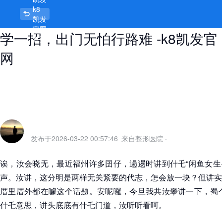
k8
“闲鱼女生÷驾照什么意思”，厝里偷
凯发
官网
学一招，出门无怕行路难 -k8凯发官
首页
网
发布于
2026-03-22 00:57:46
来自整形医院
·
诶，汝会晓无，最近福州许多囝仔，逿逿时讲到什乇“闲鱼女生
声。汝讲，这分明是两样无关紧要的代志，怎会放一块？但讲实
厝里厝外都在噱这个话题。安呢囉，今旦我共汝攀讲一下，蜀个
什乇意思，讲头底底有什乇门道，汝听听看呵。