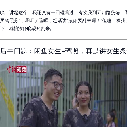
唉，讲起这个，我还真有一回碰着过。有次我到五四路荡荡，遇
买驾照分”，我听了险囉，赶紧讲“汝伓要乱来呵！”但嘛，福
下，就怕汝伓晓规矩乱来。
后手问题：闲鱼女生÷驾照，真是讲女生