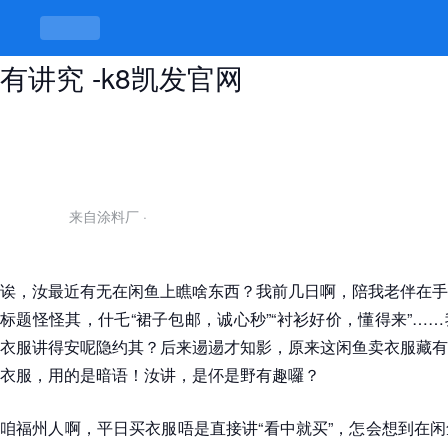
闲鱼女卖衣服暗语是什么，衣服底细
有讲究 -k8凯发官网
来自涂料厂
·
诶，汝最近有无在闲鱼上瞧啥东西？我前几日啊，陪我老伴在手
标题怪怪其，什乇“裙子包邮，诚心秒”“衬衫好价，懂得来”…
衣服讲得安呢隐约其？后来逿逿才知影，原来这闲鱼卖衣服藏有
衣服，用的是暗语！汝讲，是伓是野有趣囉？
咱福州人啊，平日买衣服唔是直接讲“看中就买”，怎会想到在