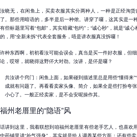
汝晓无，在闲鱼上，买卖衣服其实分两种人，一种是正经淘货
了。那些用暗语的，多半是后一种侬。讲穿了囉，这其实是一种
有些标题里写着“包邮”，其实暗藏“包约”；“诚心秒”，就是“诚
的，用“全新未拆”代表全套服务，唔是讲衣服真没拆囉！
许种东西啊，初初看汝可能会误会，真当是买一件好衣服，但细
论，哎呀，就晓得这野伓大对劲。汝讲，是伓是囉？
共汝讲个窍门：闲鱼上面，如果碰到描述里总是用些“懂得来”“
成就有问题了。再看看卖家头像、简介，如果全是些打扮夸张
小心了。一般正经卖家，是不会安呢操作其。
福州老厝里的“隐语”风
话讲到这里，我着联想到咱福州老厝里有些老手艺人，也喜欢用
中药铺里讲“补气强身”，其实就是给人调养某些方面；还有些