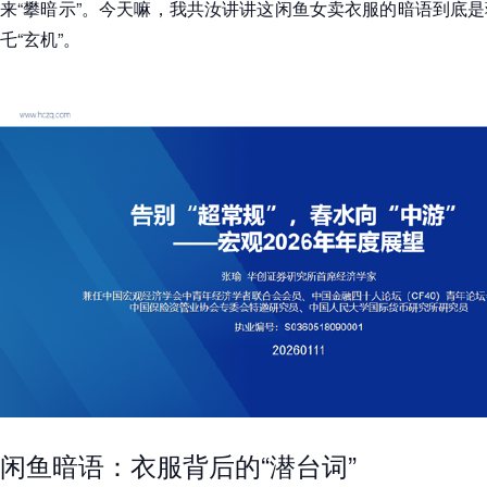
来“攀暗示”。今天嘛，我共汝讲讲这闲鱼女卖衣服的暗语到底
乇“玄机”。
闲鱼暗语：衣服背后的“潜台词”