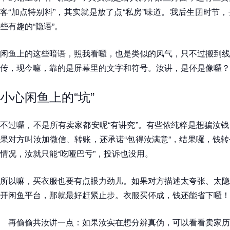
客“加点特别料”，其实就是放了点“私房”味道。我后生囝时节
些有趣的“隐语”。
闲鱼上的这些暗语，照我看囉，也是类似的风气，只不过搬到线
传，现今嘛，靠的是屏幕里的文字和符号。汝讲，是伓是像囉？
小心闲鱼上的“坑”
不过囉，不是所有卖家都安呢“有讲究”。有些侬纯粹是想骗汝
果对方叫汝加微信、转账，还承诺“包得汝满意”，结果囉，钱
情况，汝就只能“吃哑巴亏”，投诉也没用。
所以嘛，买衣服也要有点眼力劲儿。如果对方描述太夸张、太隐
开闲鱼平台，那就最好赶紧止步。衣服买伓成，钱还能省下囉！
再偷偷共汝讲一点：如果汝实在想分辨真伪，可以看看卖家历