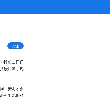
关注
？我前些日仔
共汝讲囉，现
问，安呢才会
学生兼职k8