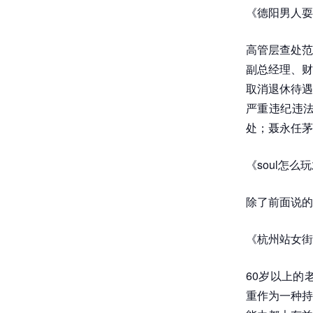
《德阳男人耍
高管层查处范
副总经理、财
取消退休待遇
严重违纪违
处；聂永任茅
《soul怎
除了前面说的
《杭州站女街
60岁以上的
重作为一种持