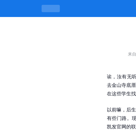
宁波学生兼职k8凯发官网的联系方式
来
诶，汝有无听
去金山寺底厝
在这些学生找
以前嘛，后生
有些门路。现
凯发官网的联