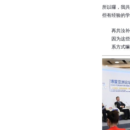
所以囉，我共
些有经验的学
再共汝补
因为这些
系方式嘛