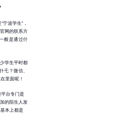
？
“宁波学生”，
发官网的联系方
一般是通过什
少学生平时都
什乇？微信、
坑在里面呢！
些平台专门是
加的陌生人发
，基本上都是