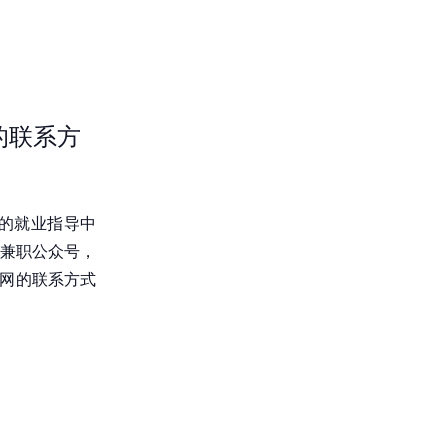
的联系方
的就业指导中
兼职公众号，
官网的联系方式