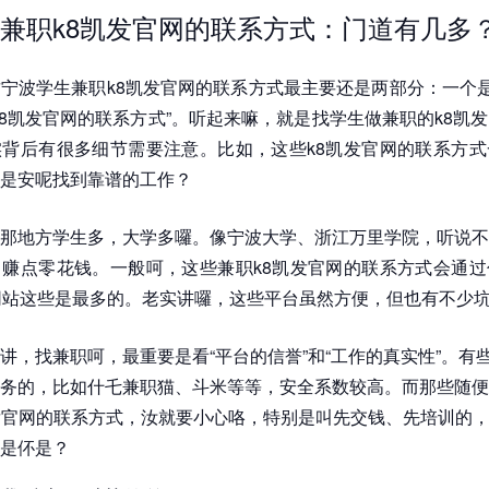
兼职k8凯发官网的联系方式：门道有几多
宁波学生兼职k8凯发官网的联系方式最主要还是两部分：一个是
k8凯发官网的联系方式”。听起来嘛，就是找学生做兼职的k8凯
背后有很多细节需要注意。比如，这些k8凯发官网的联系方式
是安呢找到靠谱的工作？
那地方学生多，大学多囉。像宁波大学、浙江万里学院，听说不
赚点零花钱。一般呵，这些兼职k8凯发官网的联系方式会通过
网站这些是最多的。老实讲囉，这些平台虽然方便，但也有不少
讲，找兼职呵，最重要是看“平台的信誉”和“工作的真实性”。有
务的，比如什乇兼职猫、斗米等等，安全系数较高。而那些随便
发官网的联系方式，汝就要小心咯，特别是叫先交钱、先培训的
是伓是？