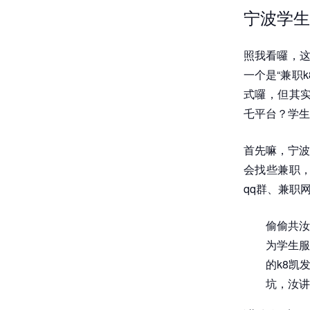
宁波学生
照我看囉，这
一个是“兼职
式囉，但其实
乇平台？学生
首先嘛，宁波
会找些兼职，
qq群、兼职
偷偷共汝
为学生服
的k8凯
坑，汝讲