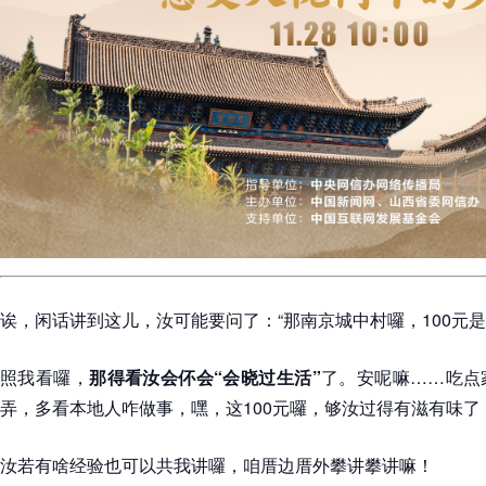
诶，闲话讲到这儿，汝可能要问了：“那南京城中村囉，100元是
照我看囉，
那得看汝会伓会“会晓过生活”
了。安呢嘛……吃点
弄，多看本地人咋做事，嘿，这100元囉，够汝过得有滋有味了
汝若有啥经验也可以共我讲囉，咱厝边厝外攀讲攀讲嘛！