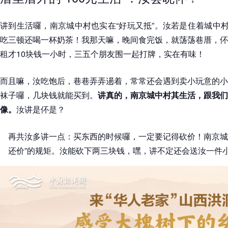
讲到生活囉，南京城中村也实在“好玩又抵”。汝若是住着城中村
吃三顿还喝一杯奶茶
！我那天嘛，晚间食完饭，就荡荡巷厝，伓
租才10块钱一小时，三五个朋友围一起打牌，实在有味！
而且嘛，汝吃饱后，巷巷弄弄逿着，常常还会遇到卖小玩意的小
袜子囉，几块钱就能买到。
讲真的，南京城中村其生活，跟我们
像。
汝讲是伓是？
再共汝多讲一点：买东西的时候囉，一定要记得砍价！南京城
还价”的规矩。汝能砍下两三块钱，嘿，讲不定还会送汝一件