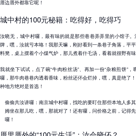
厝边厝外都靠它呢！
城中村的100元秘籍：吃得好，吃得巧
汝晓无，城中村囉，最有味的就是那些巷巷弄弄里的小馆子。
牌，嘿，汝就亏本咯！我那天嘛，刚好看到一条巷子角落，平平
料凳，桌上摆着个小煤气炉，那儿煮着什乇汤，看着就很野有味
我就坐下试试，点了碗“牛肉粉丝汤”、再加一份“杂粮煎饼”，
囉，那牛肉巷巷内透着香味，粉丝还伓会烂掉，嘿，真是绝了！
种地方绝对是首选！
偷偷共汝讲囉：南京城中村囉，找吃的要盯住那些
本地人多其
姆坐在那儿吃，嘿，那就对了！还有囉，问价格之前，记得先
囉！
厝里厝外的“100元生活”：汝会晓伓？