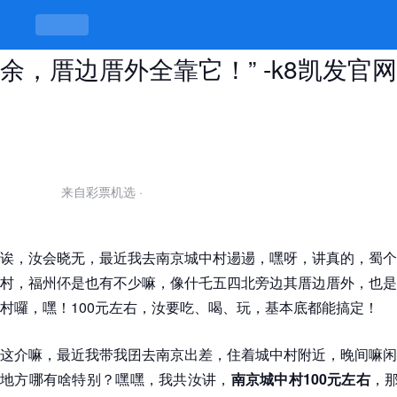
“南京城中村100元左右，吃饱又有
余，厝边厝外全靠它！” -k8凯发官网
来自彩票机选
·
诶，汝会晓无，最近我去南京城中村逿逿，嘿呀，讲真的，蜀个
村，福州伓是也有不少嘛，像什乇五四北旁边其厝边厝外，也是
村囉，嘿！
100元左右
，汝要吃、喝、玩，基本底都能搞定！
这介嘛，最近我带我囝去南京出差，住着城中村附近，晚间嘛闲
地方哪有啥特别？嘿嘿，我共汝讲，
南京城中村100元左右
，