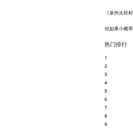
《泉州火炬村
但如果小概率
热门排行
1
2
3
4
5
6
7
8
9