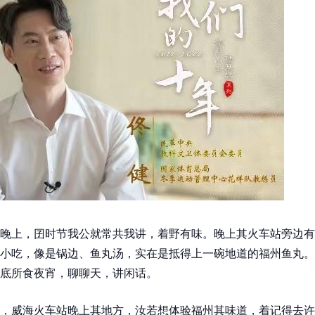
晚上，囝时节我公就常共我讲，着野有味。晚上其火车站旁边有
小吃，像是锅边、鱼丸汤，实在是抵得上一碗地道的福州鱼丸。
底所食夜宵，聊聊天，讲闲话。
，威海火车站晚上其地方，汝若想体验福州其味道，着记得去许