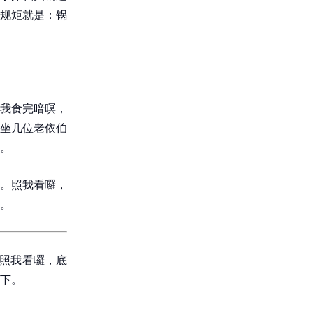
规矩就是：锅
我食完暗暝，
坐几位老依伯
。
。照我看囉，
。
”照我看囉，底
下。