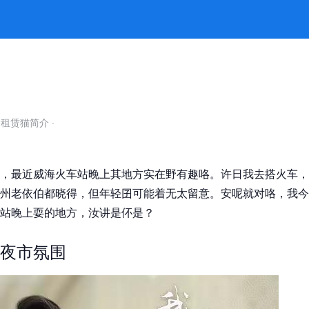
其事 -k8凯发官网
自租赁猫简介
·
，最近威海火车站晚上其地方实在野有趣咯。许日我去搭火车，
州老依伯都晓得，但年轻囝可能着无太留意。安呢就对咯，我今
站晚上耍的地方，汝讲是伓是？
夜市氛围