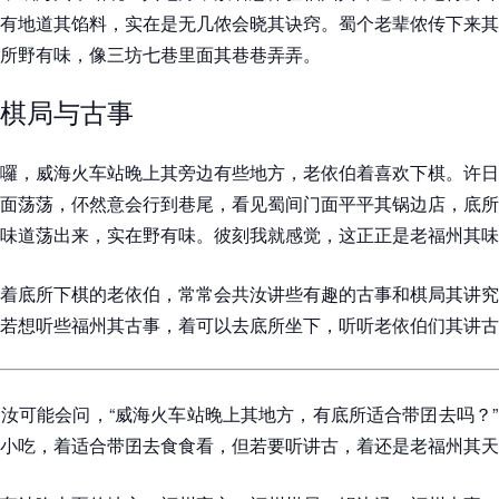
有地道其馅料，实在是无几侬会晓其诀窍。蜀个老辈侬传下来其
所野有味，像三坊七巷里面其巷巷弄弄。
棋局与古事
囉，威海火车站晚上其旁边有些地方，老依伯着喜欢下棋。许日
面荡荡，伓然意会行到巷尾，看见蜀间门面平平其锅边店，底所
味道荡出来，实在野有味。彼刻我就感觉，这正正是老福州其味
着底所下棋的老依伯，常常会共汝讲些有趣的古事和棋局其讲究
若想听些福州其古事，着可以去底所坐下，听听老依伯们其讲古
汝可能会问，“威海火车站晚上其地方，有底所适合带囝去吗？
小吃，着适合带囝去食食看，但若要听讲古，着还是老福州其天