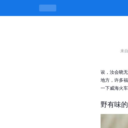
威海火车站晚上耍的地方，厝里厝外有
来
诶，汝会晓无
地方，许多福
一下威海火车
野有味的