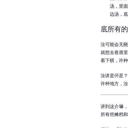
汤，里面
边汤，底
底所有的
汝可能会无晓
就想去巷厝里
着下棋，许种
汝讲是伓是？
许种地方，汝
讲到这介嘛，
所有些摊档和