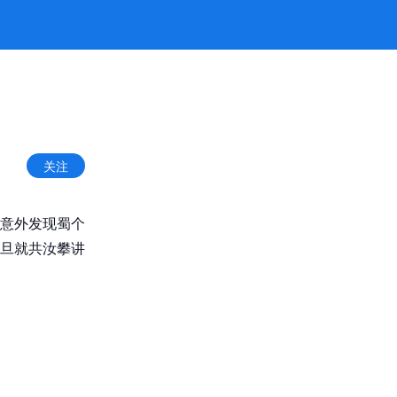
关注
意外发现蜀个
旦就共汝攀讲