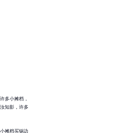
许多小摊档，
汝知影，许多
小摊档买锅边