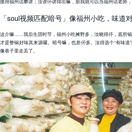
接用福州话攀讲；汝讲伓讲得出嘛，那我就可以当福州话老师，
「soul视频匹配暗号」像福州小吃，味道
这介嘛……我后生囝时节，福州小吃摊野多，汝晓得伓，底所锅
才是整锅好味其来源囉。暗号嘛，也差伓多。汝得选个“有味道
像巷子里走丢了。