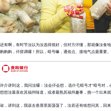
还有啊，有时节汝以为汝选得很好，但对方伓懂，那就像汝食地
齁齁齁，伓搭调囉！所以，暗号嘛，通俗点、接地气点最重要。
许介讲到这，我问汝囉：汝会伓会想，选什乇暗号才“暗号对，
想想汝最喜欢其福州味道，或者最熟其福州趣事，挑一个出来就
诶，讲到这，我该去巷厝里面荡荡了，汝若还有啥想问其，回来