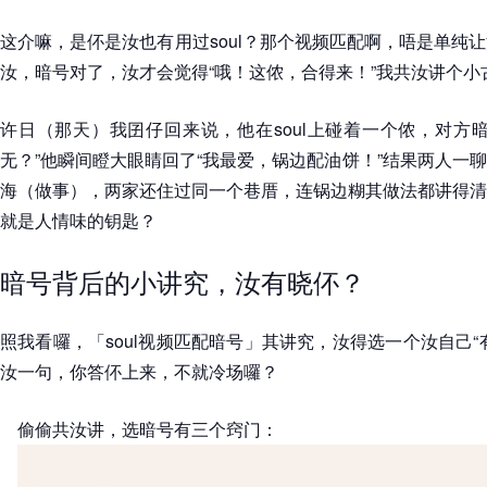
这介嘛，是伓是汝也有用过soul？那个视频匹配啊，唔是单纯
汝，暗号对了，汝才会觉得“哦！这侬，合得来！”我共汝讲个小
许日（那天）我囝仔回来说，他在soul上碰着一个侬，对方
无？”他瞬间瞪大眼睛回了“我最爱，锅边配油饼！”结果两人一
海（做事），两家还住过同一个巷厝，连锅边糊其做法都讲得清
就是人情味的钥匙？
暗号背后的小讲究，汝有晓伓？
照我看囉，「soul视频匹配暗号」其讲究，汝得选一个汝自己“
汝一句，你答伓上来，不就冷场囉？
偷偷共汝讲，选暗号有三个窍门：