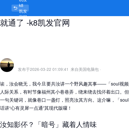
k8
soul视频匹配暗号，暗号对了，心也
凯发
官网
就通了 -k8凯发官网
首页
发布于
2026-03-22 01:09:41
来自美国电脑包
·
诶，汝会晓无，我今旦要共汝讲一个野风趣其事——「soul视
人际关系，有时节像福州其小巷巷弄，绕来绕去找伓着出口。但
一句关键词，就像巷口一盏灯，照亮汝其方向。这介嘛，「sou
话讲“心有灵犀一点通”其现代版囉！
汝知影伓？「暗号」藏着人情味