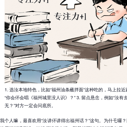
1. 选汝本地特色，比如“福州油条蘸拌面”这种吃的，马上拉近距
“你会伓会唱《福州城里没人识》？” 3. 留点悬念，例如“汝
无？”对方一定会问底所。
我个人嘛，最喜欢用“汝讲伓讲得出福州话？”这句。为什乇囉