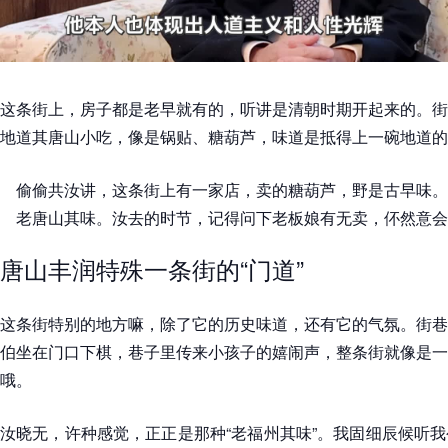
这条街上，房子都是老早就有的，听讲是清朝时期开起来的。街
地道其唐山小吃，像是锅贴、糖葫芦，味道是抵得上一碗地道的
偷偷共汝讲，这条街上有一家店，卖的糖葫芦，野是古早味。
老唐山其味。汝去的时节，记得问下老板娘有无卖，伓然意会
唐山丰润特殊一条街的“门道”
这条街特别的地方嘛，除了它的历史味道，还有它的气氛。街巷
伯坐在门口下棋，巷子里传来小孩子的嬉闹声，整条街就像是一
哦。
汝晓无，许种感觉，正正是那种“老福州其味”。我固细辰候听