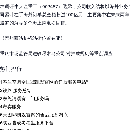
在调研中大金重工（002487）透露，公司收入结构以海外业务
司累计在手海外订单总金额超过100亿元，主要集中在未来两
波罗的海等多个海上风电项目群。
《泰州西站斜桥站街位置在哪》
重庆市场监管局进驻啄木鸟公司 对抽成规则等重点调查
热门排行
1
春兰空调全国k8凯发官网的售后服务电话”
2
铁路 服务总结
3
东莞清溪有上门服务吗
4
寄卖服务
5
美图k8凯发官网的售后服务网点
6
陕西省成考考生服务平台