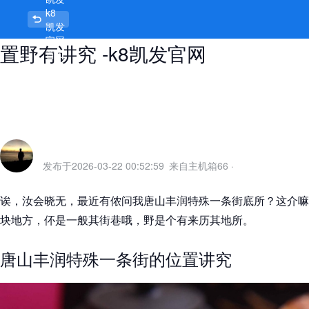
k8
唐山丰润特殊一条街在哪个位置，位
凯发
官网
置野有讲究 -k8凯发官网
首页
发布于
2026-03-22 00:52:59
来自主机箱66
·
诶，汝会晓无，最近有侬问我唐山丰润特殊一条街底所？这介嘛
块地方，伓是一般其街巷哦，野是个有来历其地所。
唐山丰润特殊一条街的位置讲究