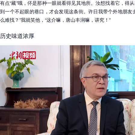
有点“藏”哦，伓是那种一眼就看得见其地所。汝想找着它，得
到一个不起眼的巷口，才会发现这条街。许日我带个外地朋友去
么难找？”我就笑他，“这介嘛，唐山丰润嘛，讲究！”
历史味道浓厚