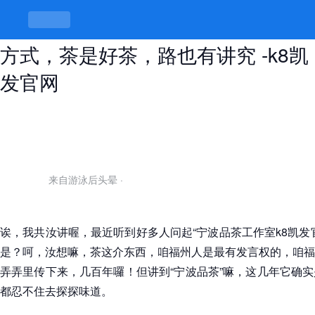
宁波品茶工作室k8凯发官网的联系
方式，茶是好茶，路也有讲究 -k8凯
发官网
来自游泳后头晕
·
诶，我共汝讲喔，最近听到好多人问起“宁波品茶工作室k8凯发
是？呵，汝想嘛，茶这介东西，咱福州人是最有发言权的，咱福
弄弄里传下来，几百年囉！但讲到“宁波品茶”嘛，这几年它确
都忍不住去探探味道。