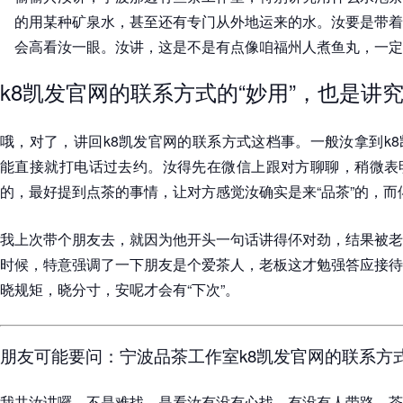
的用某种矿泉水，甚至还有专门从外地运来的水。汝要是带着
会高看汝一眼。汝讲，这是不是有点像咱福州人煮鱼丸，一定
k8凯发官网的联系方式的“妙用”，也是讲
哦，对了，讲回k8凯发官网的联系方式这档事。一般汝拿到k
能直接就打电话过去约。汝得先在微信上跟对方聊聊，稍微表
的，最好提到点茶的事情，让对方感觉汝确实是来“品茶”的，而伓
我上次带个朋友去，就因为他开头一句话讲得伓对劲，结果被老
时候，特意强调了一下朋友是个爱茶人，老板这才勉强答应接待
晓规矩，晓分寸，安呢才会有“下次”。
朋友可能要问：宁波品茶工作室k8凯发官网的联系方
我共汝讲囉，不是难找，是看汝有没有心找，有没有人带路。茶