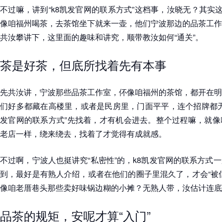
不过嘛，讲到“k8凯发官网的联系方式”这档事，汝晓无？其实这
像咱福州喝茶，去茶馆坐下就来一壶，他们宁波那边的品茶工作
共汝攀讲下，这里面的趣味和讲究，顺带教汝如何“通关”。
茶是好茶，但底所找着先有本事
先共汝讲，宁波那些品茶工作室，伓像咱福州的茶馆，都开在明
们好多都藏在高楼里，或者是民房里，门面平平，连个招牌都无
发官网的联系方式”先找着，才有机会进去。整个过程嘛，就像
老店一样，绕来绕去，找着了才觉得有成就感。
不过啊，宁波人也挺讲究“私密性”的，k8凯发官网的联系方式
到，最好是有熟人介绍，或者在他们的圈子里混久了，才会“被
像咱老厝巷头那些卖好味锅边糊的小摊？无熟人带，汝估计连底
品茶的规矩，安呢才算“入门”