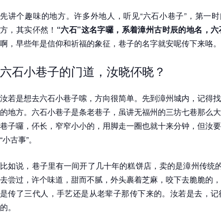
先讲个趣味的地方。许多外地人，听见“六石小巷子”，第一时
方，其实伓然！
“六石”这名字囉，系着漳州古时辰的地名，
啊，早些年是信仰和祈福的象征，巷子的名字就安呢传下来咯。
六石小巷子的门道，汝晓伓晓？
汝若是想去六石小巷子嗦，方向很简单。先到漳州城内，记得找
的地方。六石小巷子是条老巷子，虽讲无福州的三坊七巷那么大
巷子囉，伓长，窄窄小小的，用脚走一圈也就十来分钟，但汝要
“小古事”。
比如说，巷子里有一间开了几十年的糕饼店，卖的是漳州传统的
去尝过，许个味道，甜而不腻，外头裹着芝麻，咬下去脆脆的，
是传了三代人，手艺还是从老辈子那传下来的。汝若是去，记
的。