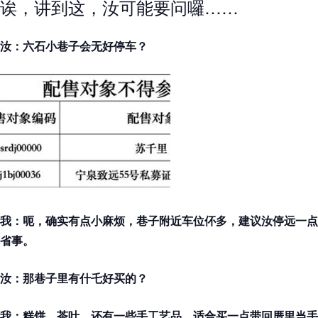
诶，讲到这，汝可能要问囉……
汝：六石小巷子会无好停车？
我：呃，确实有点小麻烦，巷子附近车位伓多，建议汝停远一点
省事。
汝：那巷子里有什乇好买的？
我：糕饼、茶叶，还有一些手工艺品，适合买一点带回厝里当手