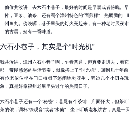
偷偷共汝讲，去六石小巷子，最好的时间是早晨或者傍晚。早
摊，豆浆、油条、还有蜀个漳州特色的“面煎粿”，热腾腾的
州鱼丸。傍晚囉，巷子里头的灯火亮起来，有一种老时辰夜市
的古厝，别有一番味道。
六石小巷子，其实是个“时光机”
我共汝讲，漳州六石小巷子啊，乍看普通，但真要走进去，看它
那一带慢悠悠的生活节奏，就像搭上了“时光机”，回到几十年
有位老依伯坐在门口榕树下悠闲地剥花生，旁边几个小囝在玩老
象，真是好像福州老厝里头过年的热闹日子。
六石小巷子还有一个“秘密”：巷尾有个茶铺，店面伓大，但茶
茶的侬，调杯“铁观音”或者“水仙”，坐下听听老板讲古，真是一