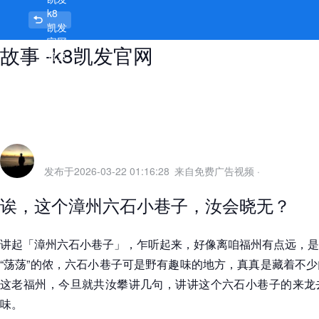
k8
漳州六石小巷子在哪里，巷里巷外有
凯发
官网
故事 -k8凯发官网
首页
发布于
2026-03-22 01:16:28
来自免费广告视频
·
诶，这个漳州六石小巷子，汝会晓无？
讲起「漳州六石小巷子」，乍听起来，好像离咱福州有点远，是
“荡荡”的侬，六石小巷子可是野有趣味的地方，真真是藏着不
这老福州，今旦就共汝攀讲几句，讲讲这个六石小巷子的来龙
味。