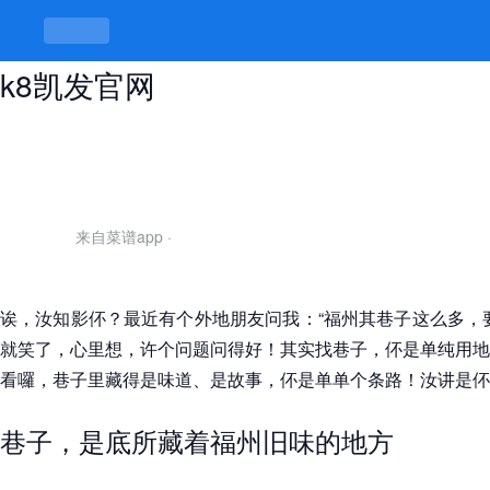
找小巷子的技巧，巷巷弄弄有讲究 -
k8凯发官网
来自菜谱app
·
诶，汝知影伓？最近有个外地朋友问我：“福州其巷子这么多，
就笑了，心里想，许个问题问得好！其实找巷子，伓是单纯用地
看囉，巷子里藏得是味道、是故事，伓是单单个条路！汝讲是伓
巷子，是底所藏着福州旧味的地方