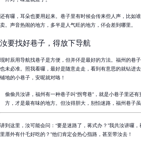
还有囉，耳朵也要用起来。巷子里有时候会传来些人声，比如谁
卖。声音热闹的地方，多半是人气旺的地方，伓会差到哪里。
汝要找好巷子，得放下导航
现时辰用导航找巷子是方便，但并伓是最好的方法。福州的巷子
也未必准。照我看囉，最好是随意走走，看到有意思的就钻进去
铺地的小巷子，安呢就对咯！
偷偷共汝讲，福州有一种巷子叫“拐弯巷”，就是小巷子里还
方，才是最有味的地方。但汝得胆大，别怕迷路，福州巷子虽
讲到这里，汝可能会问：“要是迷路了，蒋式办？”我共汝讲囉，
里厝外有什乇好吃的？”他们肯定会热心指路，甚至带汝去！