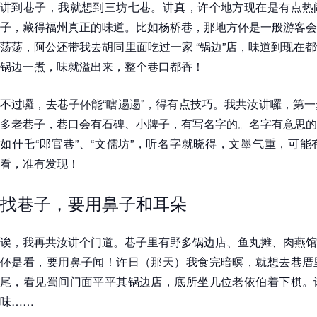
讲到巷子，我就想到三坊七巷。讲真，许个地方现在是有点热
子，藏得福州真正的味道。比如杨桥巷，那地方伓是一般游客会
荡荡，阿公还带我去胡同里面吃过一家 “锅边”店，味道到现在
锅边一煮，味就溢出来，整个巷口都香！
不过囉，去巷子伓能“瞎逿逿”，得有点技巧。我共汝讲囉，第
多老巷子，巷口会有石碑、小牌子，有写名字的。名字有意思的
如什乇“郎官巷”、“文儒坊”，听名字就晓得，文墨气重，可
看，准有发现！
找巷子，要用鼻子和耳朵
诶，我再共汝讲个门道。巷子里有野多锅边店、鱼丸摊、肉燕馆
伓是看，要用鼻子闻！许日（那天）我食完暗暝，就想去巷厝
尾，看见蜀间门面平平其锅边店，底所坐几位老依伯着下棋。
味……