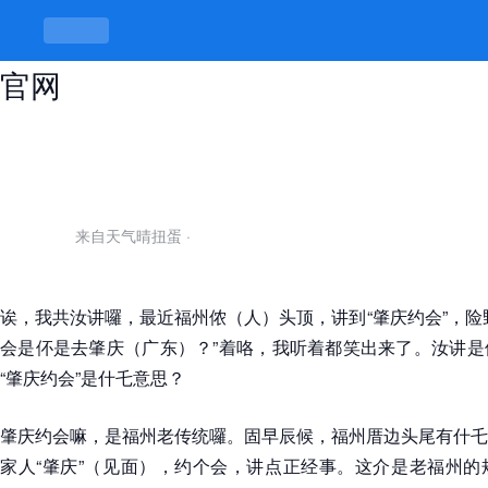
肇庆约会，伓是约会才有趣 -k8凯发
官网
来自天气晴扭蛋
·
诶，我共汝讲囉，最近福州侬（人）头顶，讲到“肇庆约会”，险
会是伓是去肇庆（广东）？”着咯，我听着都笑出来了。汝讲是
“肇庆约会”是什乇意思？
肇庆约会嘛，是福州老传统囉。固早辰候，福州厝边头尾有什乇
家人“肇庆”（见面），约个会，讲点正经事。这介是老福州的