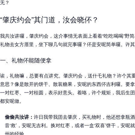
无？
“肇庆约会”其门道，汝会晓伓？
我共汝讲囉，肇庆约会，这介事情无表面上看着“吃吃喝喝”野
礼物去女方厝里，坐下聊几句就完事囉？伓是安呢简单囉。许其
一、礼物伓能随便拿
诶，礼物嘛，总要有点讲究。肇庆约会，送什乇礼物？许个其重
意思？像是散开的饼干、散装糖果，安呢的东西伓吉利囉。要拿
一对红枣、一对桂圆，表示好意头。着咯，许个规矩，我后生囝
都安呢做。
偷偷共汝讲：
许日我带我囝去肇庆，买礼物时，他还想拿瓶酒
音‘救’，安呢无吉利。换对红枣，或者一盒‘双喜’饼干，安呢
州的经验。