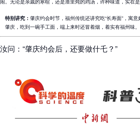
闹。无论是亲戚的寒暄，还是厝里炖的鸡汤，许种味道，实在是
特别讲究：
肇庆约会时节，福州传统还讲究吃“长寿面”，寓
肇庆，吃到一碗手工面，端上来时还冒着烟，着实有福州味。
汝问：“肇庆约会后，还要做什乇？”