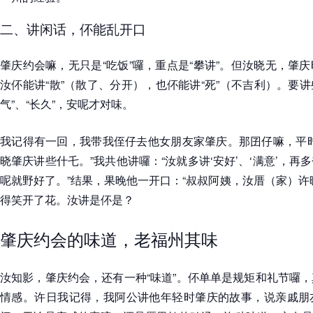
二、讲闲话，伓能乱开口
肇庆约会嘛，无只是“吃饭”囉，重点是“攀讲”。但汝晓无，肇
汝伓能讲“散”（散了、分开），也伓能讲“死”（不吉利）。要讲
气”、“长久”，安呢才对味。
我记得有一回，我带我侄仔去他女朋友家肇庆。那囝仔嘛，平时
晓肇庆讲些什乇。”我共他讲囉：“汝就多讲‘安好’、‘满意’，
呢就野好了。”结果，果晚他一开口：“叔叔阿姨，汝厝（家）许
得笑开了花。汝讲是伓是？
肇庆约会的味道，老福州其味
汝知影，肇庆约会，还有一种“味道”。伓单单是规矩和礼节囉
情感。许日我记得，我阿公讲他年轻时肇庆的故事，说亲戚朋