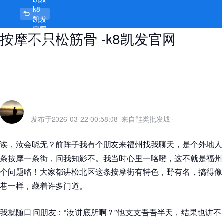
k8
哈尔滨松北区按摩一条街在哪，松北
凯发
官网
按摩不只松筋骨 -k8凯发官网
首页
发布于
2026-03-22 00:58:08
来自鞋类批发城
·
诶，汝会晓无？前阵子我有个朋友来福州找我聊天，是个外地人
条按摩一条街，问我知影不。我当时心里一咯噔，这不就是福州
个问题咯！大家都讲松北区这条按摩街有特色，野有名，搞得像
巷一样，藏着许多门道。
我就随口问朋友：“汝讲底所啊？”他支支吾吾半天，结果也讲