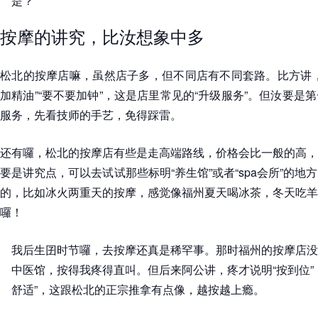
是？
按摩的讲究，比汝想象中多
松北的按摩店嘛，虽然店子多，但不同店有不同套路。比方讲，
加精油”“要不要加钟”，这是店里常见的“升级服务”。但汝要是
服务，先看技师的手艺，免得踩雷。
还有囉，松北的按摩店有些是走高端路线，价格会比一般的高，
要是讲究点，可以去试试那些标明“养生馆”或者“spa会所”的
的，比如冰火两重天的按摩，感觉像福州夏天喝冰茶，冬天吃羊
囉！
我后生囝时节囉，去按摩还真是稀罕事。那时福州的按摩店没
中医馆，按得我疼得直叫。但后来阿公讲，疼才说明“按到位”
舒适”，这跟松北的正宗推拿有点像，越按越上瘾。