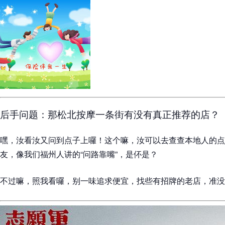
后手问题：那松北按摩一条街有没有真正推荐的店？
嘿，汝看汝又问到点子上囉！这个嘛，汝可以去查查本地人的点
友，像我们福州人讲的“问路靠嘴”，是伓是？
不过嘛，照我看囉，别一味追求便宜，找些有招牌的老店，准没