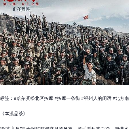
标签：#哈尔滨松北区按摩 #按摩一条街 #福州人的闲话 #北方
《本溪品茶》
“保本高息”是金融陷阱最常见的外衣。羊毛看起来白净，泡进