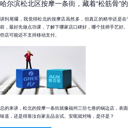
哈尔滨松北区按摩一条街，藏着“松筋骨”
讲到尾囉，我觉得松北的按摩店虽然多，但真正的精华还是在
前，最好先做点功课，了解下哪家店口碑好，哪个技师手艺好。
些店可能还不支持移动支付。
总的来讲，松北的按摩一条街就像福州三坊七巷的锅边店，表面
味道，还是得靠汝自家去品去试。安呢就对咯，是伓是？