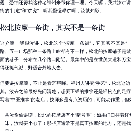
题，恐怕还得我这种老福州来帮你理一理。今天囉，我共汝讲讲
街的“门道”和“讲究”，听我慢慢攀讲呵，汝就知影。
松北按摩一条街，其实不是一条街
这介嘛，我跟汝讲，松北这个“按摩一条街”，它其实不真是“
路、五一广场那种一条路上啥都有不一样，松北的按摩铺子是散
面的巷子，分布在几个路口附近。最集中的是在世茂大道和万宝
得还挺气派，野适合外地人去。
但要讲按摩嘛，不止是看环境囉。福州人讲究“手艺”，松北这
其。汝去之前最好先问清楚，想要正经的推拿还是轻松点的足疗
写着“中医推拿”的老店，技师多是有点资历的，可能动作重，但
共汝偷偷讲囉，松北的按摩店有个“暗号”呵：如果门口挂着
昧，汝就要小心了！那些店通常不是真正按摩的地方，还是找