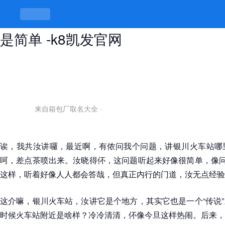
银川火车站哪里有鸡，鸡是门道，伓
是简单 -k8凯发官网
来自箱包厂取名大全
·
诶，我共汝讲囉，最近啊，有侬问我个问题，讲银川火车站哪
呵，差点茶喷出来。汝晓得伓，这问题听起来好像很简单，像问
这样，听着好像人人都会答哉，但真正内行的门道，汝无点经验
这介嘛，银川火车站，汝讲它是个地方，其实它也是一个“传说
时候火车站附近是啥样？冷冷清清，伓像今旦这样热闹。后来，