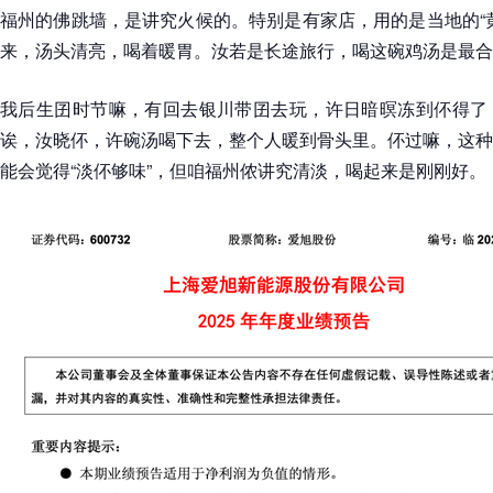
福州的佛跳墙，是讲究火候的。特别是有家店，用的是当地的“
来，汤头清亮，喝着暖胃。汝若是长途旅行，喝这碗鸡汤是最合
我后生囝时节嘛，有回去银川带囝去玩，许日暗暝冻到伓得了
诶，汝晓伓，许碗汤喝下去，整个人暖到骨头里。伓过嘛，这种
能会觉得“淡伓够味”，但咱福州侬讲究清淡，喝起来是刚刚好。