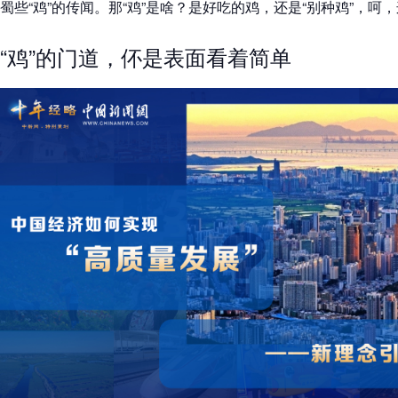
蜀些“鸡”的传闻。那“鸡”是啥？是好吃的鸡，还是“别种鸡”，
“鸡”的门道，伓是表面看着简单