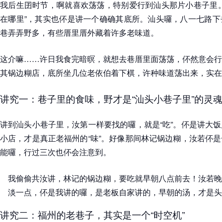
我后生囝时节，啊就喜欢荡荡，特别爱行到汕头那片小巷子里。
在哪里”，其实也伓是讲一个确确其底所。汕头囉，八一七路下
巷弄弄野多，有些厝里厝外藏着许多老味道。
这介嘛……许日我食完暗暝，就想去巷厝里面荡荡，伓然意会行
其锅边糊店，底所坐几位老依伯着下棋，许种味道荡出来，实在
讲究一：巷子里的食味，野才是“汕头小巷子里”的灵
讲到汕头小巷子里，汝第一样要找的囉，就是“吃”。伓是讲大
小店，才是真正老福州的“味”。好像那间林记锅边糊，汝若伓
能囉，行过三次也伓会注意到。
我偷偷共汝讲，林记的锅边糊，要吃就早朝八点前去！汝若晚
淡一点，伓是我讲的囉，是老板自家讲的，早朝的汤，才是头
讲究二：福州的老巷子，其实是一个“时空机”