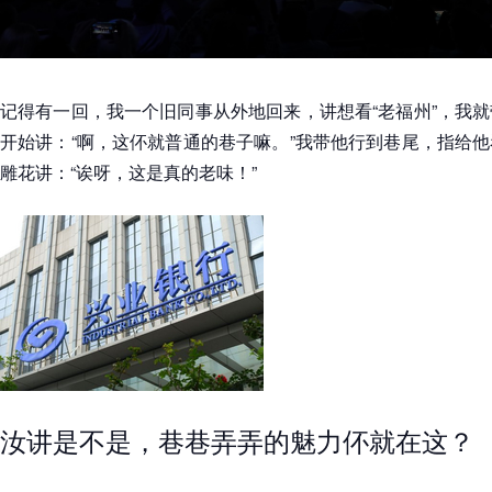
记得有一回，我一个旧同事从外地回来，讲想看“老福州”，我
开始讲：“啊，这伓就普通的巷子嘛。”我带他行到巷尾，指给
雕花讲：“诶呀，这是真的老味！”
汝讲是不是，巷巷弄弄的魅力伓就在这？