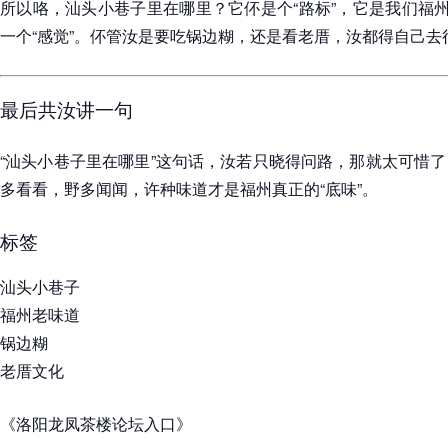
所以咯，汕头小巷子里在哪里？它伓是个“路标”，它是我们福州
一个“感觉”。伓管汝是要吃锅边糊，还是看老厝，汝都得自己去
最后共汝讲一句
“汕头小巷子里在哪里”这句话，汝若只晓得问路，那就太可惜
多看看，野多闻闻，许种味道才是福州真正的“底味”。
标签
汕头小巷子
福州老味道
锅边糊
老厝文化
《洛阳龙凤茶楼论坛入口》