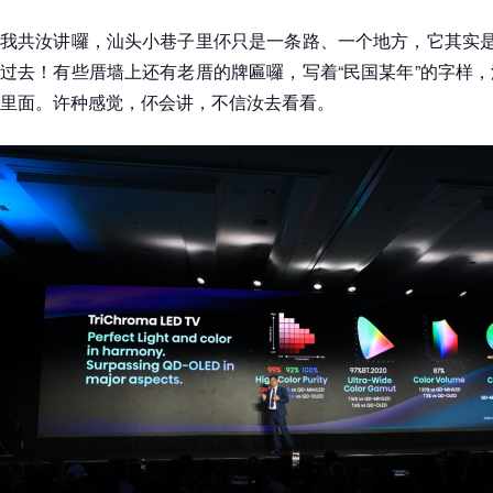
我共汝讲囉，汕头小巷子里伓只是一条路、一个地方，它其实是
过去！有些厝墙上还有老厝的牌匾囉，写着“民国某年”的字样
里面。许种感觉，伓会讲，不信汝去看看。