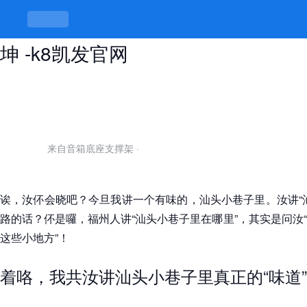
汕头小巷子里在哪里，巷巷弄弄有乾
坤 -k8凯发官网
来自音箱底座支撑架
·
诶，汝伓会晓吧？今旦我讲一个有味的，汕头小巷子里。汝讲“
路的话？伓是囉，福州人讲“汕头小巷子里在哪里”，其实是问汝
这些小地方”！
着咯，我共汝讲汕头小巷子里真正的“味道”