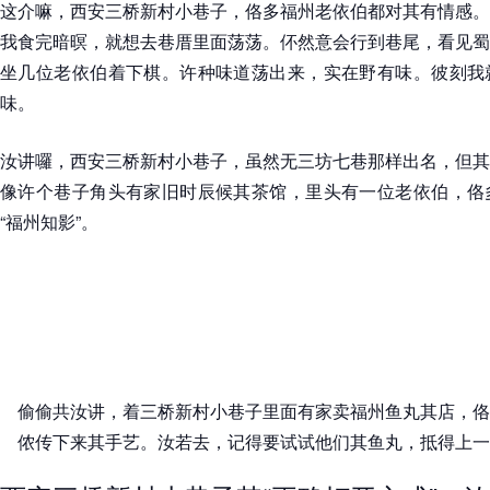
这介嘛，西安三桥新村小巷子，佫多福州老依伯都对其有情感。
我食完暗暝，就想去巷厝里面荡荡。伓然意会行到巷尾，看见蜀
坐几位老依伯着下棋。许种味道荡出来，实在野有味。彼刻我
味。
汝讲囉，西安三桥新村小巷子，虽然无三坊七巷那样出名，但其
像许个巷子角头有家旧时辰候其茶馆，里头有一位老依伯，佫
“福州知影”。
偷偷共汝讲，着三桥新村小巷子里面有家卖福州鱼丸其店，佫
侬传下来其手艺。汝若去，记得要试试他们其鱼丸，抵得上一