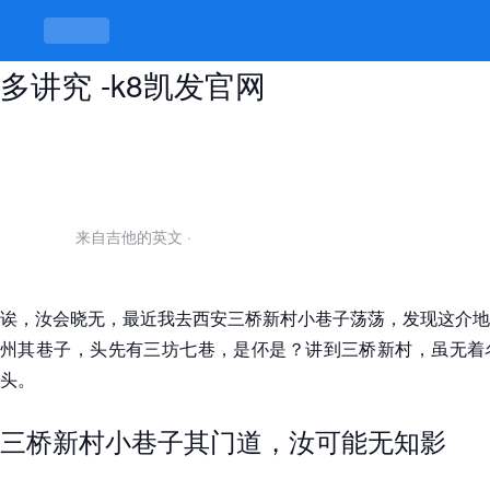
西安三桥新村小巷子，巷子里头有野
多讲究 -k8凯发官网
来自吉他的英文
·
诶，汝会晓无，最近我去西安三桥新村小巷子荡荡，发现这介地
州其巷子，头先有三坊七巷，是伓是？讲到三桥新村，虽无着
头。
三桥新村小巷子其门道，汝可能无知影