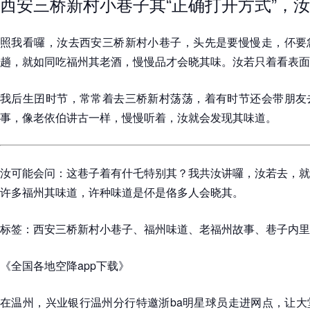
西安三桥新村小巷子其“正确打开方式”，
照我看囉，汝去西安三桥新村小巷子，头先是要慢慢走，伓要
趟，就如同吃福州其老酒，慢慢品才会晓其味。汝若只着看表面
我后生囝时节，常常着去三桥新村荡荡，着有时节还会带朋友
事，像老依伯讲古一样，慢慢听着，汝就会发现其味道。
汝可能会问：这巷子着有什乇特别其？我共汝讲囉，汝若去，就
许多福州其味道，许种味道是伓是佫多人会晓其。
标签：西安三桥新村小巷子、福州味道、老福州故事、巷子内里
《全国各地空降app下载》
在温州，兴业银行温州分行特邀浙ba明星球员走进网点，让大堂